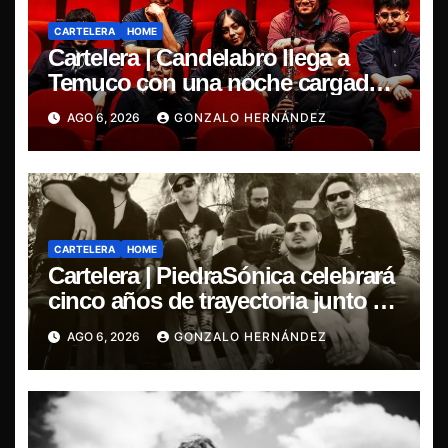
CARTELERA
HOME
Cartelera | Candelabro llega a
Temuco con una noche cargada
de indie
AGO 6, 2026
GONZALO HERNÁNDEZ
CARTELERA
HOME
Cartelera | PiedraSónica celebrará
cinco años de trayectoria junto a
The Ganjas en el Bar de René
AGO 6, 2026
GONZALO HERNÁNDEZ