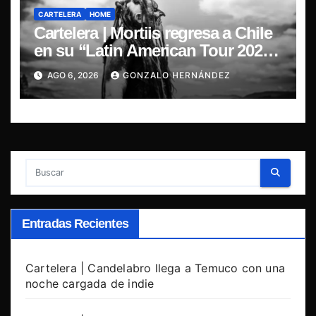
CARTELERA
HOME
Cartelera | Mortiis regresa a Chile
en su “Latin American Tour 2026”
y exclusivo show en Sala RBX
AGO 6, 2026
GONZALO HERNÁNDEZ
Entradas Recientes
Cartelera | Candelabro llega a Temuco con una
noche cargada de indie