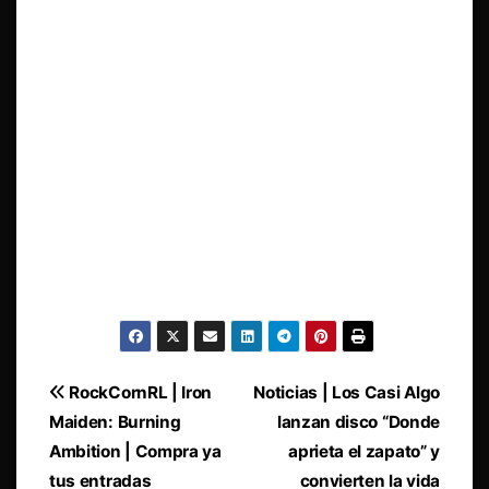
Navegación
RockCornRL | Iron
Noticias | Los Casi Algo
Maiden: Burning
lanzan disco “Donde
de
Ambition | Compra ya
aprieta el zapato” y
entradas
tus entradas
convierten la vida