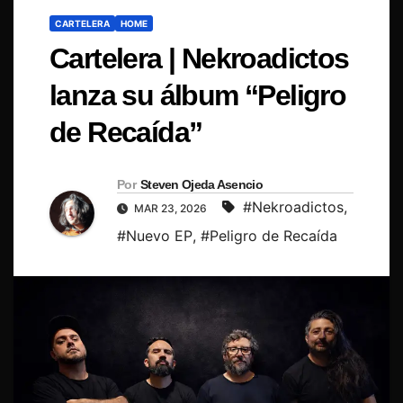
CARTELERA
HOME
Cartelera | Nekroadictos
lanza su álbum “Peligro
de Recaída”
Por
Steven Ojeda Asencio
#Nekroadictos
,
MAR 23, 2026
#Nuevo EP
,
#Peligro de Recaída