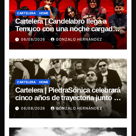
CARTELERA
HOME
Cartelera | Candelabro llega a
Temuco con una noche cargada
de indie
06/08/2026
GONZALO HERNÁNDEZ
CARTELERA
HOME
Cartelera | PiedraSónica celebrará
cinco años de trayectoria junto a
The Ganjas en el Bar de René
06/08/2026
GONZALO HERNÁNDEZ