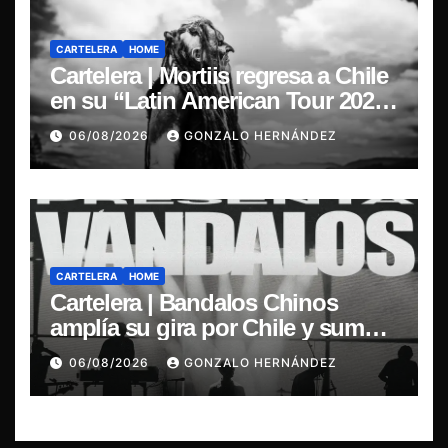
CARTELERA
HOME
Cartelera | Mortiis regresa a Chile
en su “Latin American Tour 2026”
y exclusivo show en Sala RBX
06/08/2026
GONZALO HERNÁNDEZ
CARTELERA
HOME
Cartelera | Bandalos Chinos
amplía su gira por Chile y suma
concierto en Concepción
06/08/2026
GONZALO HERNÁNDEZ