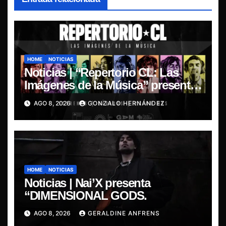
HOME
NOTICIAS
Noticias | “Repertorio CL: Las
Imágenes de la Música” presenta
la esencia del nuevo sonido
AGO 8, 2026
GONZALO HERNÁNDEZ
nacional
HOME
NOTICIAS
Noticias | Nai’X presenta
“DIMENSIONAL GODS.
AGO 8, 2026
GERALDINE ANFRENS