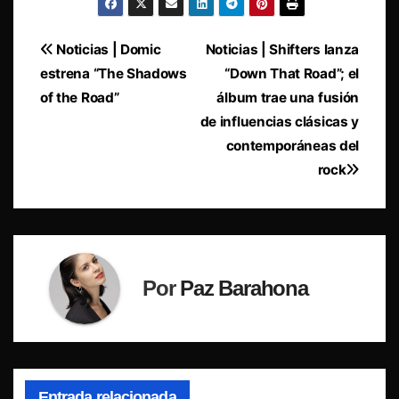
Navegación
Noticias | Domic
Noticias | Shifters lanza
estrena “The Shadows
“Down That Road”; el
de
of the Road”
álbum trae una fusión
entradas
de influencias clásicas y
contemporáneas del
rock
Por
Paz Barahona
Entrada relacionada