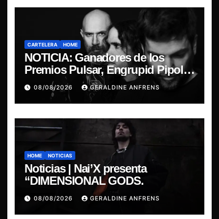
CARTELERA
HOME
NOTICIA: Ganadores de los
Premios Pulsar, Engrupid Pipol
presentan show exclusivo.
08/08/2026
GERALDINE ANFRENS
HOME
NOTICIAS
Noticias | Nai’X presenta
“DIMENSIONAL GODS.
08/08/2026
GERALDINE ANFRENS