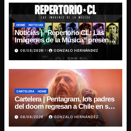
HOME
NOTICIAS
Noticias | “Repertorio CL: Las
Imágenes de la Música” presenta
la esencia del nuevo sonido
08/08/2026
GONZALO HERNÁNDEZ
nacional
CARTELERA
HOME
Cartelera | Pentagram, los padres
del doom regresan a Chile en su
última misa
08/08/2026
GONZALO HERNÁNDEZ