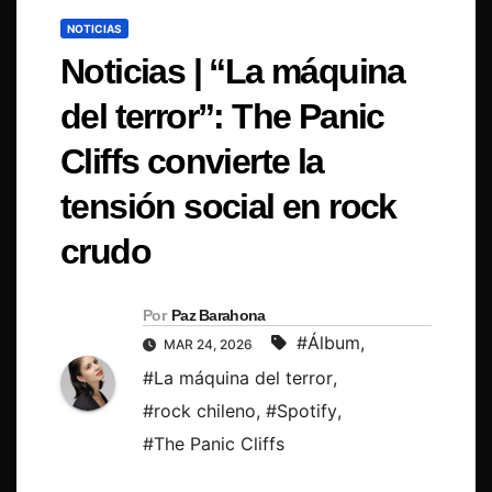
NOTICIAS
Noticias | “La máquina
del terror”: The Panic
Cliffs convierte la
tensión social en rock
crudo
Por
Paz Barahona
#Álbum
,
MAR 24, 2026
#La máquina del terror
,
#rock chileno
,
#Spotify
,
#The Panic Cliffs