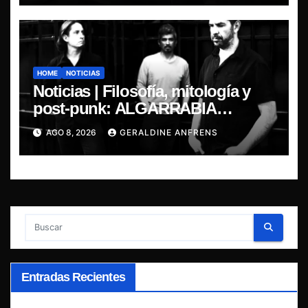
HOME
NOTICIAS
Noticias | Filosofía, mitología y
post-punk: ALGARRABIA
presenta “Cantos de Sirena”
AGO 8, 2026
GERALDINE ANFRENS
Entradas Recientes