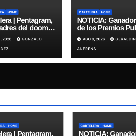
RA
HOME
CARTELERA
HOME
lera | Pentagram,
NOTICIA: Ganador
padres del doom
de los Premios Pul
san a Chile en su
Engrupid Pipol
, 2026
GONZALO
AGO 8, 2026
GERALDIN
a misa
presentan show
NDEZ
exclusivo.
ANFRENS
ERA
HOME
CARTELERA
HOME
lera | Pentagram,
NOTICIA: Ganado