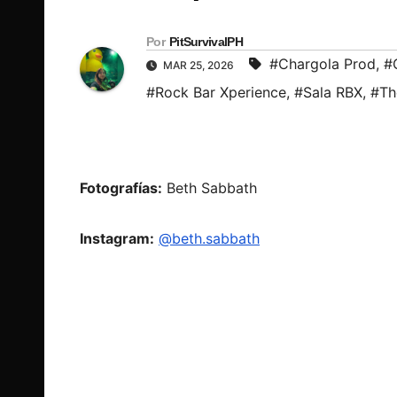
Por
PitSurvivalPH
#Chargola Prod
,
#
MAR 25, 2026
#Rock Bar Xperience
,
#Sala RBX
,
#Th
Fotografías:
Beth Sabbath
Instagram:
@beth.sabbath