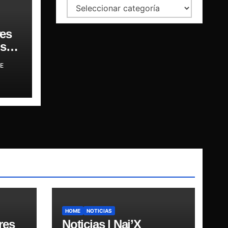
Categorías
es
sar,
E
HOME
NOTICIAS
res
Noticias | Nai’X