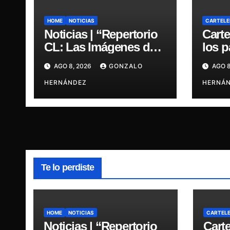
HOME
NOTICIAS
CARTELE
Noticias | “Repertorio
Carte
CL: Las Imágenes de
los 
la Música” presenta la
regre
AGO 8, 2026
GONZALO
AGO 8
esencia del nuevo
últim
sonido nacional
HERNÁNDEZ
HERNÁ
Te lo perdiste
HOME
NOTICIAS
CARTEL
Noticias | “Repertorio
Carte