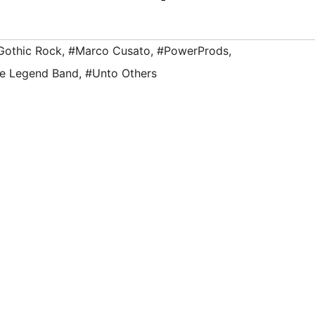
Gothic Rock
,
#Marco Cusato
,
#PowerProds
,
e Legend Band
,
#Unto Others