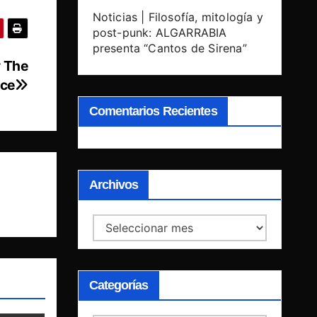
Noticias | Filosofía, mitología y
post-punk: ALGARRABIA
presenta “Cantos de Sirena”
y The
nce
Comentarios Recientes
Archivos
Archivos
Categorías