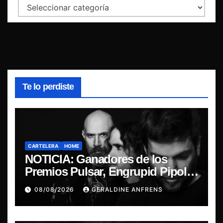
Categorías
Te lo perdiste
CARTELERA
HOME
NOTICIA: Ganadores de los
Premios Pulsar, Engrupid Pipol
presentan show exclusivo.
08/08/2026
GERALDINE ANFRENS