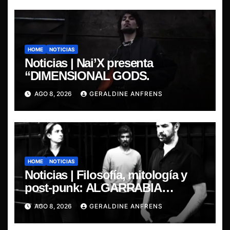
HOME
NOTICIAS
Noticias | Nai’X presenta
“DIMENSIONAL GODS.
AGO 8, 2026
GERALDINE ANFRENS
HOME
NOTICIAS
Noticias | Filosofía, mitología y
post-punk: ALGARRABIA
presenta “Cantos de Sirena”
AGO 8, 2026
GERALDINE ANFRENS