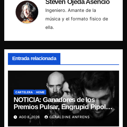
Steven Ojeda Asencio
Ingeniero. Amante de la
música y el formato fisico de
ella.
Entrada relacionada
CARTELERA
HOME
NOTICIA: Ganadores de los
Premios Pulsar, Engrupid Pipol
presentan show exclusivo.
AGO 8, 2026
GERALDINE ANFRENS