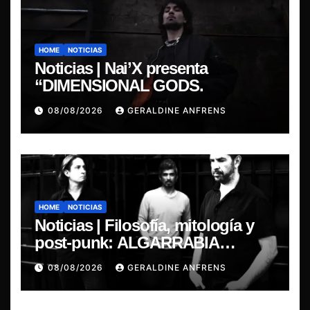
HOME
NOTICIAS
Noticias | Nai’X presenta
“DIMENSIONAL GODS.
08/08/2026
GERALDINE ANFRENS
HOME
NOTICIAS
Noticias | Filosofía, mitología y
post-punk: ALGARRABIA
presenta “Cantos de Sirena”
08/08/2026
GERALDINE ANFRENS