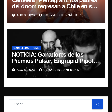
Cartelera | Pentagram, los padres
del doom regresan a Chile en su
última misa
AGO 8, 2026
GONZALO HERNÁNDEZ
CARTELERA
HOME
NOTICIA: Ganadores de los
Premios Pulsar, Engrupid Pipol
presentan show exclusivo.
AGO 8, 2026
GERALDINE ANFRENS