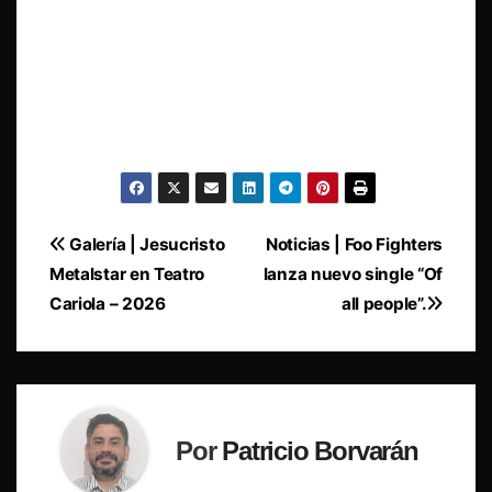
Navegación
Galería | Jesucristo
Noticias | Foo Fighters
Metalstar en Teatro
lanza nuevo single “Of
de
Cariola – 2026
all people”.
entradas
Por
Patricio Borvarán