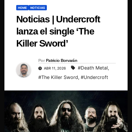
HOME
NOTICIAS
Noticias | Undercroft
lanza el single ‘The
Killer Sword’
Por
Patricio Borvarán
#Death Metal
,
ABR 11, 2026
#The Killer Sword
,
#Undercroft