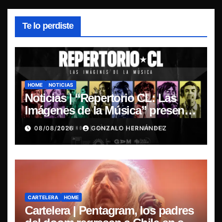
Te lo perdiste
HOME
NOTICIAS
Noticias | “Repertorio CL: Las
Imágenes de la Música” presenta
la esencia del nuevo sonido
08/08/2026
GONZALO HERNÁNDEZ
nacional
CARTELERA
HOME
Cartelera | Pentagram, los padres