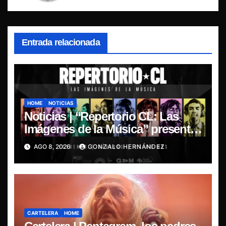
Entrada relacionada
HOME
NOTICIAS
Noticias | “Repertorio CL: Las
Imágenes de la Música” presenta
la esencia del nuevo sonido
AGO 8, 2026
GONZALO HERNÁNDEZ
nacional
CARTELERA
HOME