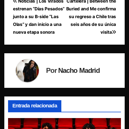
Navegación
Noticias | Los Virados
Cartelera | Between the
estrenan “Días Pesados”
Buried and Me confirma
de
junto a su B-side “Las
su regreso a Chile tras
entradas
Olas” y dan inicio a una
seis años de su única
nueva etapa sonora
visita
Por
Nacho Madrid
Entrada relacionada