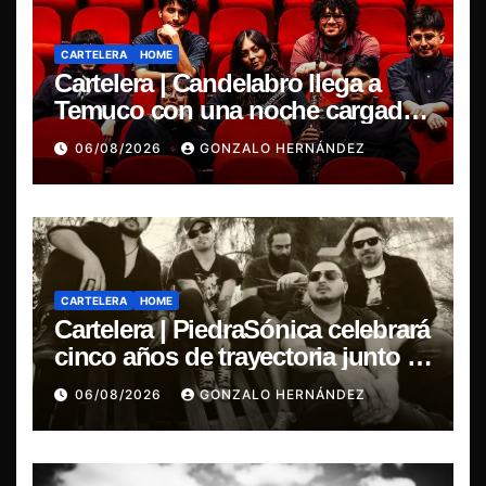
CARTELERA
HOME
Cartelera | Candelabro llega a
Temuco con una noche cargada
de indie
06/08/2026
GONZALO HERNÁNDEZ
CARTELERA
HOME
Cartelera | PiedraSónica celebrará
cinco años de trayectoria junto a
The Ganjas en el Bar de René
06/08/2026
GONZALO HERNÁNDEZ