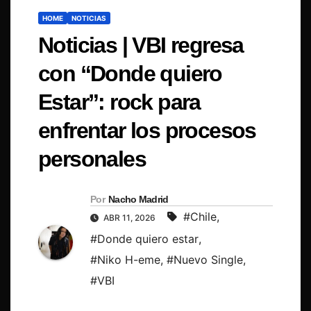
HOME
NOTICIAS
Noticias | VBI regresa
con “Donde quiero
Estar”: rock para
enfrentar los procesos
personales
Por
Nacho Madrid
#Chile
,
ABR 11, 2026
#Donde quiero estar
,
#Niko H-eme
,
#Nuevo Single
,
#VBI