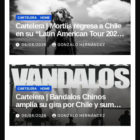
CARTELERA
HOME
Cartelera | Mortiis regresa a Chile
en su “Latin American Tour 2026”
y exclusivo show en Sala RBX
06/08/2026
GONZALO HERNÁNDEZ
CARTELERA
HOME
Cartelera | Bandalos Chinos
amplía su gira por Chile y suma
concierto en Concepción
06/08/2026
GONZALO HERNÁNDEZ