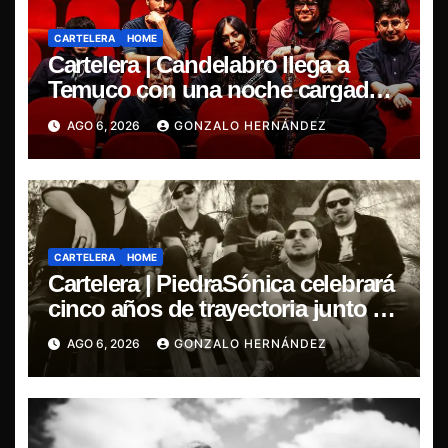
CARTELERA
HOME
Cartelera | Candelabro llega a
Temuco con una noche cargada
de indie
AGO 6, 2026
GONZALO HERNÁNDEZ
CARTELERA
HOME
Cartelera | PiedraSónica celebrará
cinco años de trayectoria junto a
The Ganjas en el Bar de René
AGO 6, 2026
GONZALO HERNÁNDEZ