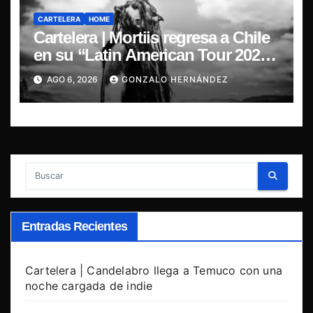
CARTELERA
HOME
Cartelera | Mortiis regresa a Chile
en su “Latin American Tour 2026”
y exclusivo show en Sala RBX
AGO 6, 2026
GONZALO HERNÁNDEZ
Entradas Recientes
Cartelera | Candelabro llega a Temuco con una
noche cargada de indie