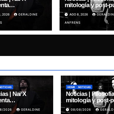
enta
mitología y post-p
MENSIONAL
ALGARRABIA
, 2026
GERALDINE
AGO 8, 2026
GERALDIN
S.
presenta “Cantos 
S
Sirena”
ANFRENS
NOTICIAS
HOME
NOTICIAS
ias | Nai’X
Noticias | Filosofía
enta
mitología y post-
MENSIONAL
ALGARRABIA
08/2026
GERALDINE
08/08/2026
GERALD
S.
presenta “Cantos 