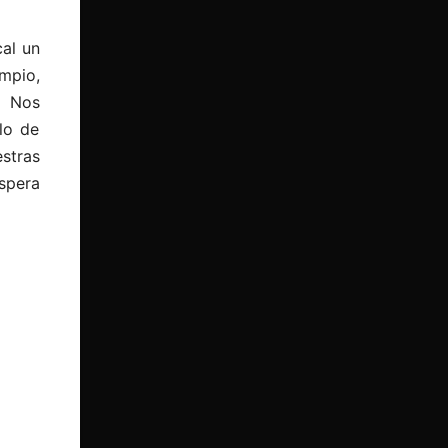
cal un
mpio,
. Nos
lo de
stras
spera