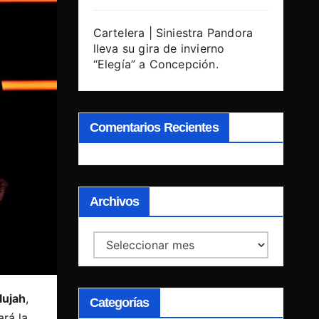
Cartelera | Siniestra Pandora
lleva su gira de invierno
“Elegía” a Concepción.
Comentarios Recientes
Archivos
Archivos
lujah
,
Categorías
rá la