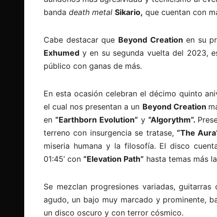
banda
death metal
Sikario,
que cuentan con más
Cabe destacar que
Beyond Creation
en su pr
Exhumed
y en su segunda vuelta del 2023, e
público con ganas de más.
En esta ocasión celebran el décimo quinto ani
el cual nos presentan a un
Beyond Creation
má
en
“Earthborn Evolution”
y
“Algorythm”.
Pres
terreno con insurgencia se tratase,
“The Aur
miseria humana y la filosofía. El disco cuen
01:45’ con
“Elevation Path”
hasta temas más l
Se mezclan progresiones variadas, guitarras 
agudo, un bajo muy marcado y prominente, bat
un disco oscuro y con terror cósmico.