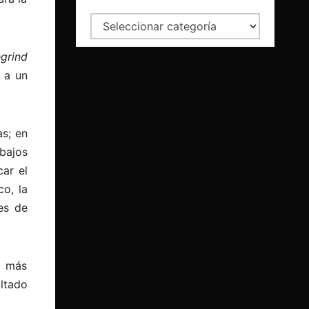
Categorías
grind
 a un
as; en
abajos
ar el
co, la
es de
o más
ltado