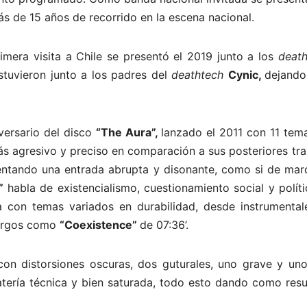
 de 15 años de recorrido en la escena nacional.
imera visita a Chile se presentó el 2019 junto a los
death
stuvieron junto a los padres del
deathtech
Cynic,
dejando
versario del disco
“The Aura”,
lanzado el 2011 con 11 tem
s agresivo y preciso en comparación a sus posteriores tr
entando una entrada abrupta y disonante, como si de marc
a”
habla de existencialismo, cuestionamiento social y políti
ta
con temas variados en durabilidad, desde instrumental
argos como
“Coexistence”
de 07:36’.
con distorsiones oscuras, dos guturales, uno grave y un
ería técnica y bien saturada, todo esto dando como resu