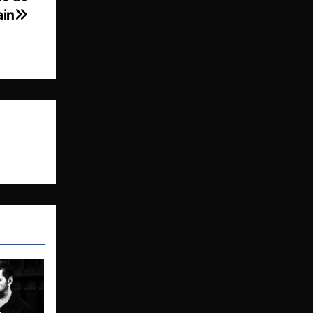
ain
,