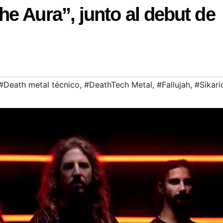
e Aura”, junto al debut de
#Death metal técnico
,
#DeathTech Metal
,
#Fallujah
,
#Sikari