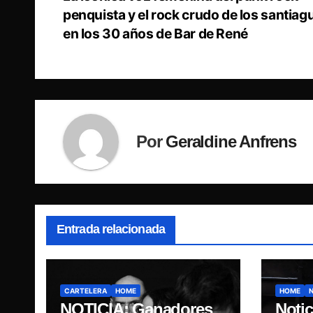
de
penquista y el rock crudo de los santiag
en los 30 años de Bar de René
entradas
Por
Geraldine Anfrens
Entrada relacionada
CARTELERA
HOME
HOME
NOTICIA: Ganadores
Notic