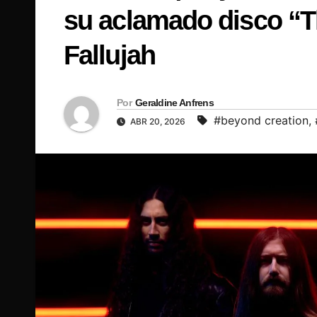
su aclamado disco “Th
Fallujah
Por
Geraldine Anfrens
#beyond creation
,
ABR 20, 2026