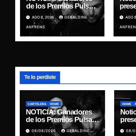
de los Premios Pulsar,
pres
Engrupid Pipol
“DI
AGO 8, 2026
GERALDINE
AGO 8
presentan show
GOD
exclusivo.
ANFRENS
ANFREN
Te lo perdiste
CARTELERA
HOME
HOME
NOTICIA: Ganadores
Notic
de los Premios Pulsar,
pres
Engrupid Pipol
“DI
08/08/2026
GERALDINE
08/
presentan show
GOD