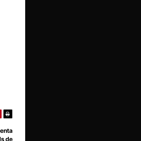
senta
ds de