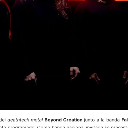
 del
deathtech metal
Beyond Creation
junto a la banda
Fal
nto programado. Como banda nacional invitada se presenta