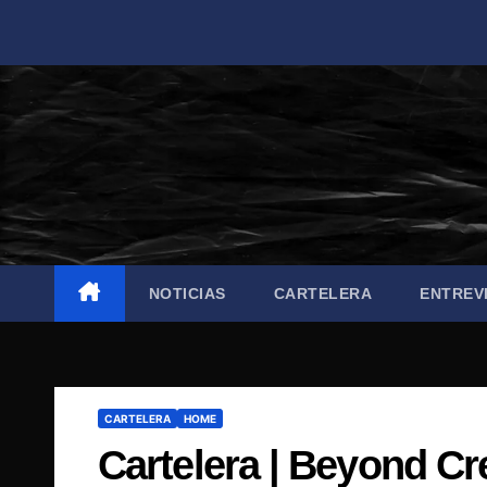
Saltar
al
contenido
NOTICIAS
CARTELERA
ENTREV
CARTELERA
HOME
Cartelera | Beyond Cr