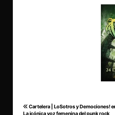
Cartelera | LoSotros y Demociones! en
Navegación
La icónica voz femenina del punk rock