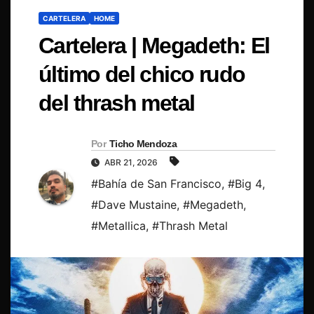
CARTELERA
HOME
Cartelera | Megadeth: El
último del chico rudo
del thrash metal
Por
Ticho Mendoza
ABR 21, 2026
#Bahía de San Francisco
,
#Big 4
,
#Dave Mustaine
,
#Megadeth
,
#Metallica
,
#Thrash Metal