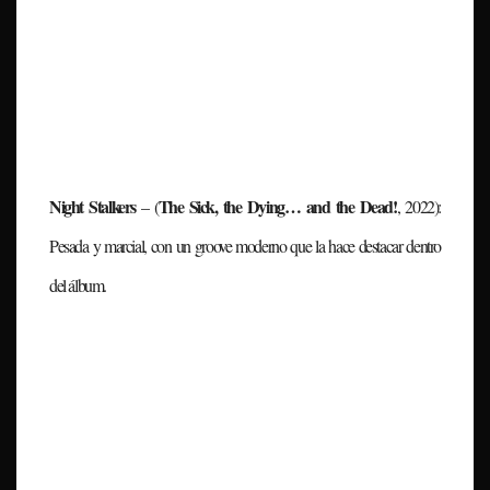
Night Stalkers
The Sick, the Dying… and the Dead!
– (
, 2022)
:
Pesada y marcial, con un groove moderno que la hace destacar dentro
del álbum.