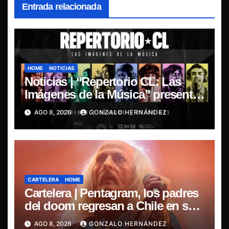
Entrada relacionada
HOME
NOTICIAS
Noticias | “Repertorio CL: Las
Imágenes de la Música” presenta
la esencia del nuevo sonido
AGO 8, 2026
GONZALO HERNÁNDEZ
nacional
CARTELERA
HOME
Cartelera | Pentagram, los padres
del doom regresan a Chile en su
última misa
AGO 8, 2026
GONZALO HERNÁNDEZ