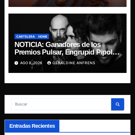
CARTELERA
HOME
NOTICIA: Ganadores de los
Premios Pulsar, Engrupid Pipol
presentan show exclusivo.
AGO 8, 2026
GERALDINE ANFRENS
Entradas Recientes