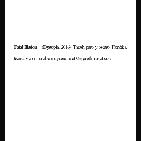
Fatal Illusion
Dystopia,
– (
2016):
Thrash puro y oscuro. Frenética,
técnica y con una vibra muy cercana al Megadeth más clásico.