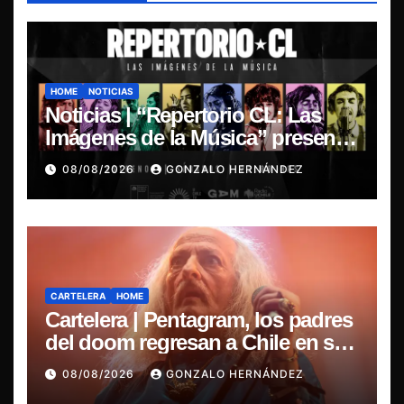
HOME
NOTICIAS
Noticias | “Repertorio CL: Las
Imágenes de la Música” presenta
la esencia del nuevo sonido
08/08/2026
GONZALO HERNÁNDEZ
nacional
CARTELERA
HOME
Cartelera | Pentagram, los padres
del doom regresan a Chile en su
última misa
08/08/2026
GONZALO HERNÁNDEZ