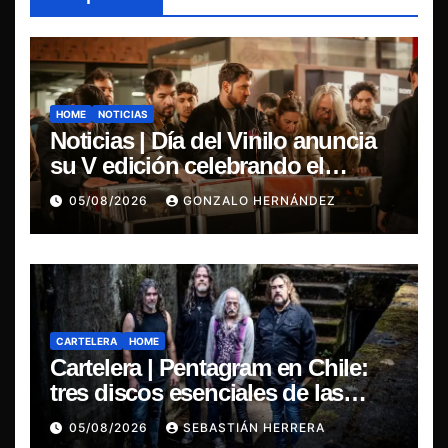
HOME
NOTICIAS
Noticias | Día del Vinilo anuncia
su V edición celebrando el
regreso del 7″ fabricado en Chile
05/08/2026
GONZALO HERNÁNDEZ
CARTELERA
HOME
Cartelera | Pentagram en Chile:
tres discos esenciales de las
leyendas del doom
05/08/2026
SEBASTIÁN HERRERA