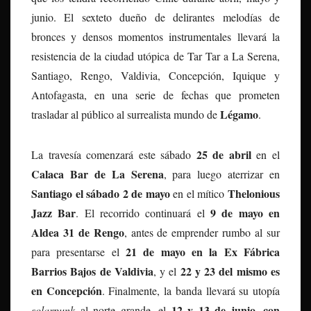
junio. El sexteto dueño de delirantes melodías de
bronces y densos momentos instrumentales llevará la
resistencia de la ciudad utópica de Tar Tar a La Serena,
Santiago, Rengo, Valdivia, Concepción, Iquique y
Antofagasta, en una serie de fechas que prometen
Légamo
trasladar al público al surrealista mundo de
.
25 de abril
La travesía comenzará este sábado
en el
Calaca Bar de La Serena
, para luego aterrizar en
Santiago el sábado 2 de mayo
Thelonious
en el mítico
Jazz Bar
9 de mayo en
. El recorrido continuará el
Aldea 31 de Rengo
, antes de emprender rumbo al sur
21 de mayo en la Ex Fábrica
para presentarse el
Barrios Bajos de Valdivia
22 y 23 del mismo es
, y el
en Concepción
. Finalmente, la banda llevará su utopía
12 y 13 de junio, con
solarpunk
al norte grande, el