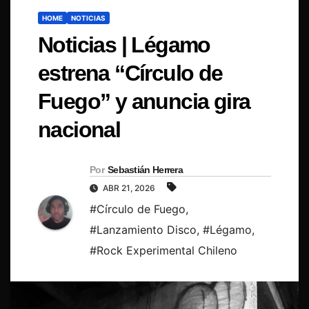
HOME
NOTICIAS
Noticias | Légamo
estrena “Círculo de
Fuego” y anuncia gira
nacional
Por
Sebastián Herrera
ABR 21, 2026
#Círculo de Fuego
,
#Lanzamiento Disco
,
#Légamo
,
#Rock Experimental Chileno