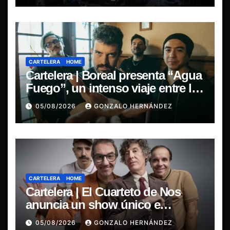
CARTELERA
HOME
Cartelera | Boreal presenta “Agua
Fuego”, un intenso viaje entre la
pasión y la desilusión
05/08/2026
GONZALO HERNÁNDEZ
CARTELERA
HOME
Cartelera | El Cuarteto de Nos
anuncia un show único e
irrepetible en el Movistar Arena
05/08/2026
GONZALO HERNÁNDEZ