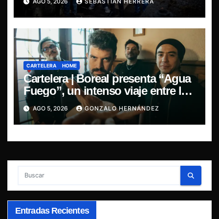
AGO 5, 2026
SEBASTIÁN HERRERA
CARTELERA
HOME
Cartelera | Boreal presenta “Agua
Fuego”, un intenso viaje entre la
pasión y la desilusión
AGO 5, 2026
GONZALO HERNÁNDEZ
Entradas Recientes