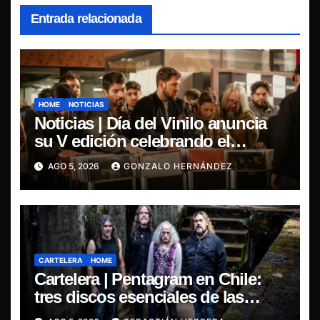
Entrada relacionada
HOME
NOTICIAS
Noticias | Día del Vinilo anuncia
su V edición celebrando el
regreso del 7″ fabricado en Chile
AGO 5, 2026
GONZALO HERNÁNDEZ
CARTELERA
HOME
Cartelera | Pentagram en Chile:
tres discos esenciales de las
leyendas del doom