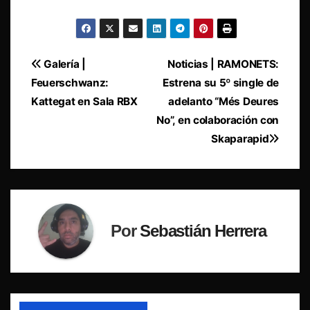
Navegación
Galería |
Noticias | RAMONETS:
Feuerschwanz:
Estrena su 5º single de
de
Kattegat en Sala RBX
adelanto “Més Deures
entradas
No”, en colaboración con
Skaparapid
Por
Sebastián Herrera