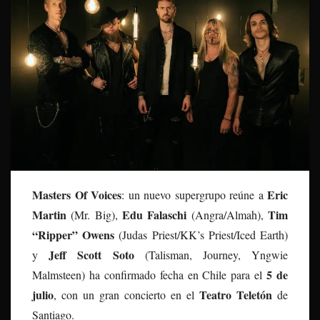
Masters Of Voices
Eric
: un nuevo supergrupo reúne a
Martin
Edu Falaschi
Tim
(Mr. Big),
(Angra/Almah),
“Ripper” Owens
(Judas Priest/KK’s Priest/Iced Earth)
Jeff Scott Soto
y
(Talisman, Journey, Yngwie
5 de
Malmsteen) ha confirmado fecha en Chile para el
julio
Teatro Teletón
, con un gran concierto en el
de
Santiago.