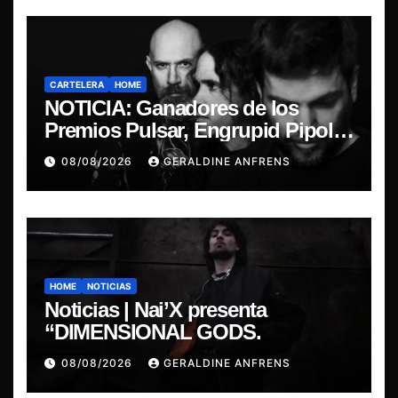
CARTELERA
HOME
NOTICIA: Ganadores de los
Premios Pulsar, Engrupid Pipol
presentan show exclusivo.
08/08/2026
GERALDINE ANFRENS
HOME
NOTICIAS
Noticias | Nai’X presenta
“DIMENSIONAL GODS.
08/08/2026
GERALDINE ANFRENS