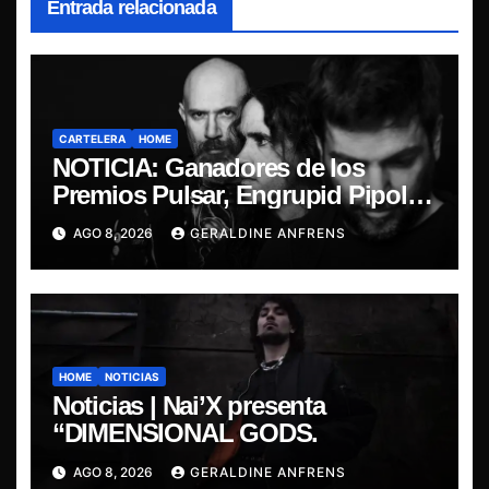
Entrada relacionada
CARTELERA
HOME
NOTICIA: Ganadores de los
Premios Pulsar, Engrupid Pipol
presentan show exclusivo.
AGO 8, 2026
GERALDINE ANFRENS
HOME
NOTICIAS
Noticias | Nai’X presenta
“DIMENSIONAL GODS.
AGO 8, 2026
GERALDINE ANFRENS