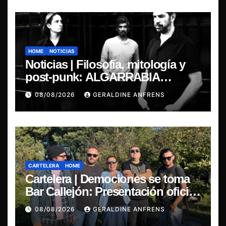
HOME
NOTICIAS
Noticias | Filosofía, mitología y
post-punk: ALGARRABIA
presenta “Cantos de Sirena”
08/08/2026
GERALDINE ANFRENS
CARTELERA
HOME
Cartelera | Demociones se toma
Bar Callejón: Presentación oficial
de su EP y estreno del single
08/08/2026
GERALDINE ANFRENS
“Mujer Escarlata”