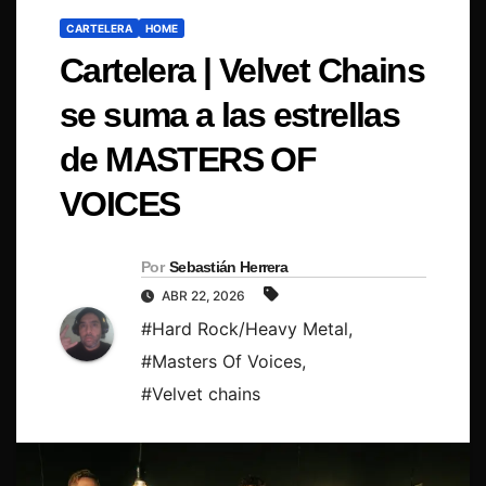
CARTELERA
HOME
Cartelera | Velvet Chains
se suma a las estrellas
de MASTERS OF
VOICES
Por
Sebastián Herrera
ABR 22, 2026
#Hard Rock/Heavy Metal
,
#Masters Of Voices
,
#Velvet chains