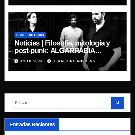
HOME
NOTICIAS
Noticias | Filosofía, mitología y
post-punk: ALGARRABIA
presenta “Cantos de Sirena”
AGO 8, 2026
GERALDINE ANFRENS
Entradas Recientes