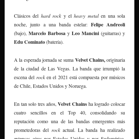
Clásicos del
hard rock
y el
heavy metal
en una sola
Felipe Andreoli
noche, junto a una banda estelar:
Marcelo Barbosa
Leo Mancini
(bajo),
y
(guitarras) y
Edu Cominato
(batería).
Velvet Chains,
A la esperada jornada se suma
originaria
de la ciudad de Las Vegas. La banda que irrumpió la
escena del
rock
en el 2021 está compuesta por músicos
de Chile, Estados Unidos y Noruega.
Velvet Chains
En tan solo tres años,
ha logrado colocar
cuatro sencillos en el Top 40, consolidando su
reputación como una de las bandas emergentes más
prometedoras del
rock
actual. La banda ha realizado
extensas giras por Estados Unidos y por Sudamérica,