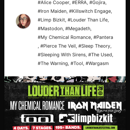
#Alice Cooper
,
#ERRA
,
#Gojira
,
#Iron Maiden
,
#Killswitch Engage
,
#Limp Bizkit
,
#Louder Than Life
,
#Mastodon
,
#Megadeth
,
#My Chemical Romance
,
#Pantera
,
#Pierce The Veil
,
#Sleep Theory
,
#Sleeping With Sirens
,
#The Used
,
#The Warning
,
#Tool
,
#Wargasm