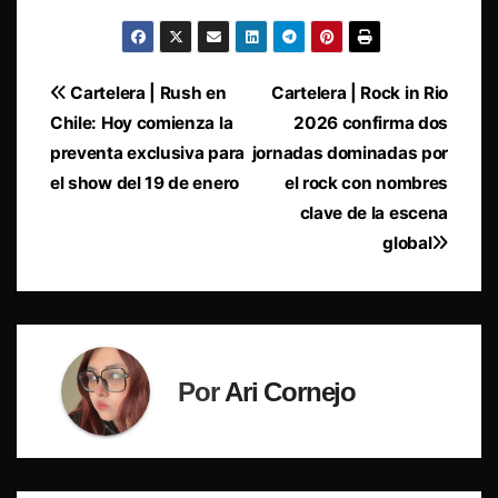
Navegación
Cartelera | Rush en
Cartelera | Rock in Rio
Chile: Hoy comienza la
2026 confirma dos
de
preventa exclusiva para
jornadas dominadas por
entradas
el show del 19 de enero
el rock con nombres
clave de la escena
global
Por
Ari Cornejo