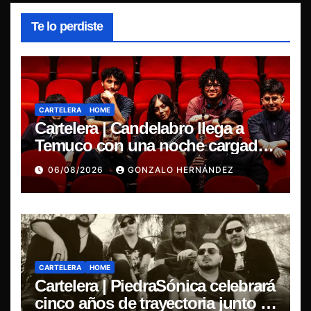
Te lo perdiste
CARTELERA
HOME
Cartelera | Candelabro llega a
Temuco con una noche cargada
de indie
06/08/2026
GONZALO HERNÁNDEZ
CARTELERA
HOME
Cartelera | PiedraSónica celebrará
cinco años de trayectoria junto a