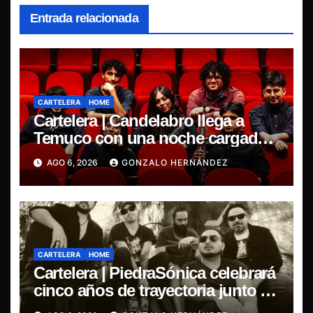
Entrada relacionada
CARTELERA
HOME
Cartelera | Candelabro llega a
Temuco con una noche cargada
de indie
AGO 6, 2026
GONZALO HERNÁNDEZ
CARTELERA
HOME
Cartelera | PiedraSónica celebrará
cinco años de trayectoria junto a
The Ganjas en el Bar de René