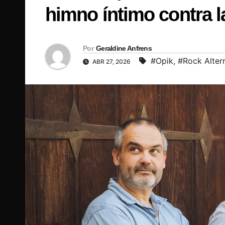
himno íntimo contra l
Por
Geraldine Anfrens
#Opik
,
#Rock Alter
ABR 27, 2026