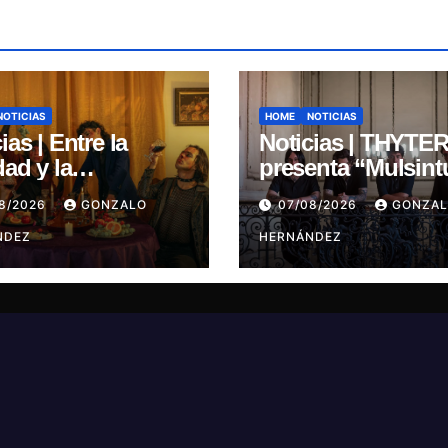
NOTICIAS
HOME
NOTICIAS
ias | Entre la
Noticias | THYTE
dad y la
presenta “Mulsint
inación: Inercia
un himno de
08/2026
GONZALO
07/08/2026
GONZA
ena su primer
heavy/power meta
e “Marilina”
NDEZ
inspirado en Tom
HERNÁNDEZ
Paniri