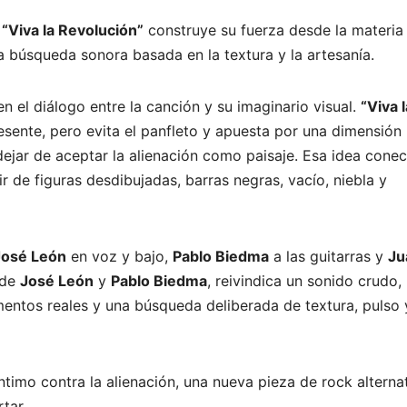
,
“Viva la Revolución”
construye su fuerza desde la materia 
una búsqueda sonora basada en la textura y la artesanía.
n el diálogo entre la canción y su imaginario visual.
“Viva l
resente, pero evita el panfleto y apuesta por una dimensión
dejar de aceptar la alienación como paisaje. Esa idea conec
r de figuras desdibujadas, barras negras, vacío, niebla y
José León
en voz y bajo,
Pablo Biedma
a las guitarras y
Ju
 de
José León
y
Pablo Biedma
, reivindica un sonido crudo,
mentos reales y una búsqueda deliberada de textura, pulso 
íntimo contra la alienación, una nueva pieza de rock alterna
tar.