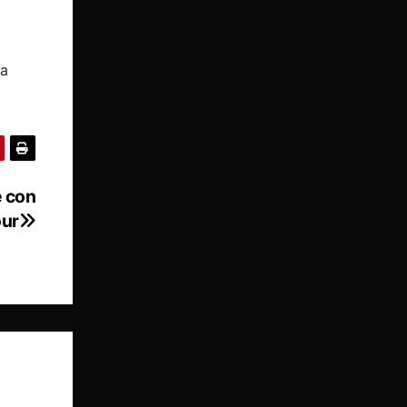
 a
e con
our