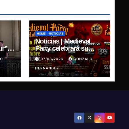
HOME
NOTICIAS
R
Noticias | Medieval
ur”,
Party celebrará su
versión Halloween Fest
LO
07/08/2026
GONZALO
l
en Aldea del
ás
Encuentro
HERNÁNDEZ