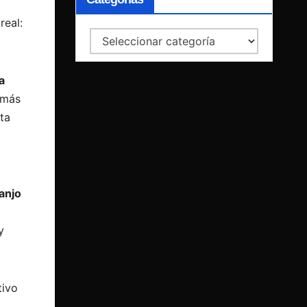
real:
Categorías
a
 más
ta
anjo
y
tivo