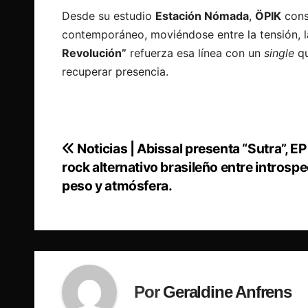
Desde su estudio
Estación Nómada
,
ÖPIK
cons
contemporáneo, moviéndose entre la tensión, l
Revolución”
refuerza esa línea con un
single
qu
recuperar presencia.
Noticias | Abissal presenta “Sutra”, EP
Navegación
rock alternativo brasileño entre introspe
de
peso y atmósfera.
entradas
Por
Geraldine Anfrens