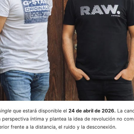
single
que estará disponible el
24 de abril de 2026.
La canc
perspectiva íntima y plantea la idea de revolución no co
ior frente a la distancia, el ruido y la desconexión.