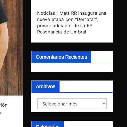
Noticias | Matt RR inaugura una
nueva etapa con “Derrotar”,
primer adelanto de su EP
Resonancia de Umbral
Comentarios Recientes
Archivos
Archivos
ión
mo
Categorías