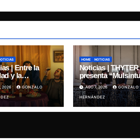
NOTICIAS
HOME
NOTICIAS
ias | Entre la
Noticias | THYTER
dad y la
presenta “Mulsintu
nación: Inercia
un himno de
, 2026
GONZALO
AGO 7, 2026
GONZALO
na su primer
heavy/power metal
e “Marilina”
NDEZ
inspirado en Tomá
HERNÁNDEZ
Paniri