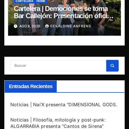
CARTELERA
HOME
Cartelera | Demociones se toma
Bar Callejón: Presentación oficial
de su EP y estreno del single
AGO 8, 2026
GERALDINE ANFRENS
“Mujer Escarlata”
Entradas Recientes
Noticias | Nai’X presenta “DIMENSIONAL GODS.
Noticias | Filosofía, mitología y post-punk:
ALGARRABIA presenta “Cantos de Sirena”