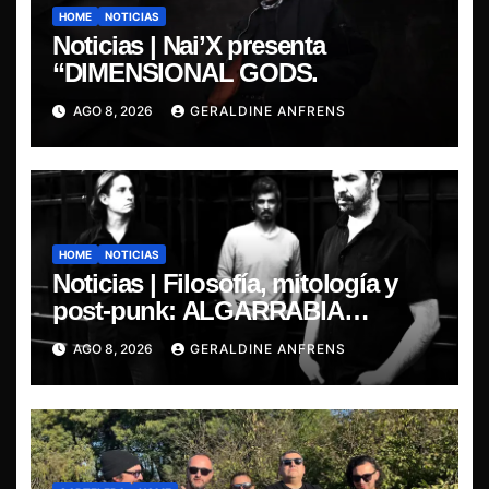
HOME
NOTICIAS
Noticias | Nai’X presenta
“DIMENSIONAL GODS.
AGO 8, 2026
GERALDINE ANFRENS
HOME
NOTICIAS
Noticias | Filosofía, mitología y
post-punk: ALGARRABIA
presenta “Cantos de Sirena”
AGO 8, 2026
GERALDINE ANFRENS