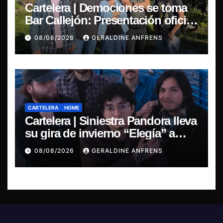
Cartelera | Demociones se toma
Bar Callejón: Presentación oficial
de su EP y estreno del single
08/08/2026
GERALDINE ANFRENS
“Mujer Escarlata”
CARTELERA
HOME
Cartelera | Siniestra Pandora lleva
su gira de invierno “Elegía” a
Concepción.
08/08/2026
GERALDINE ANFRENS