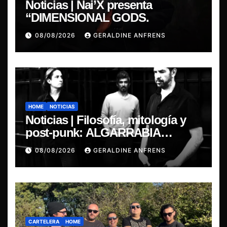
Noticias | Nai’X presenta
“DIMENSIONAL GODS.
08/08/2026
GERALDINE ANFRENS
HOME
NOTICIAS
Noticias | Filosofía, mitología y
post-punk: ALGARRABIA
presenta “Cantos de Sirena”
08/08/2026
GERALDINE ANFRENS
CARTELERA
HOME