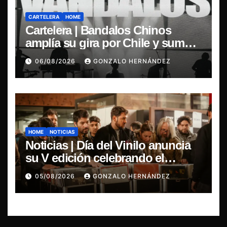
CARTELERA
HOME
Cartelera | Bandalos Chinos
amplía su gira por Chile y suma
concierto en Concepción
06/08/2026
GONZALO HERNÁNDEZ
HOME
NOTICIAS
Noticias | Día del Vinilo anuncia
su V edición celebrando el
regreso del 7″ fabricado en Chile
05/08/2026
GONZALO HERNÁNDEZ