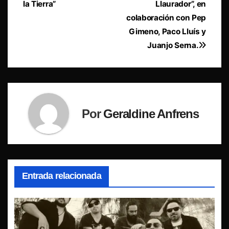
entradas
la Tierra”
Llaurador”, en
colaboración con Pep
Gimeno, Paco Lluís y
Juanjo Serna.
Por
Geraldine Anfrens
Entrada relacionada