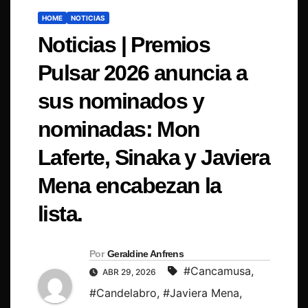
HOME
NOTICIAS
Noticias | Premios
Pulsar 2026 anuncia a
sus nominados y
nominadas: Mon
Laferte, Sinaka y Javiera
Mena encabezan la
lista.
Por
Geraldine Anfrens
#Cancamusa
,
ABR 29, 2026
#Candelabro
,
#Javiera Mena
,