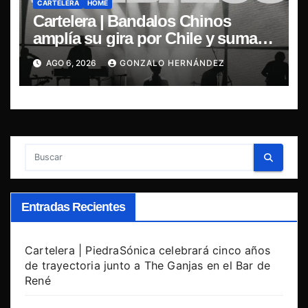
CARTELERA
HOME
Cartelera | Bandalos Chinos
amplía su gira por Chile y suma
concierto en Concepción
AGO 6, 2026
GONZALO HERNÁNDEZ
Entradas Recientes
Cartelera | PiedraSónica celebrará cinco años
de trayectoria junto a The Ganjas en el Bar de
René