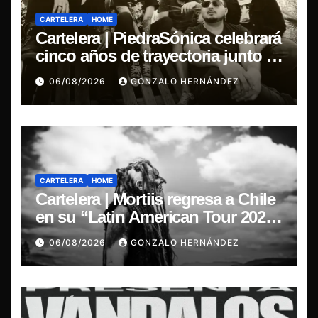
CARTELERA
HOME
Cartelera | PiedraSónica celebrará
cinco años de trayectoria junto a
The Ganjas en el Bar de René
06/08/2026
GONZALO HERNÁNDEZ
CARTELERA
HOME
Cartelera | Mortiis regresa a Chile
en su “Latin American Tour 2026”
y exclusivo show en Sala RBX
06/08/2026
GONZALO HERNÁNDEZ