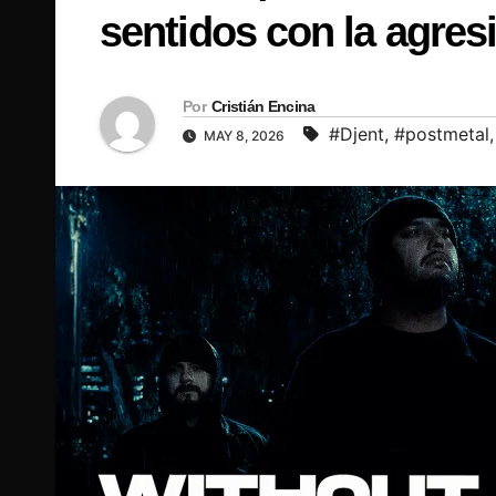
sentidos con la agres
Por
Cristián Encina
#Djent
,
#postmetal
MAY 8, 2026