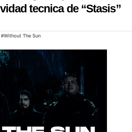
ividad tecnica de “Stasis”
,
#Without The Sun