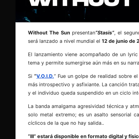
Without The Sun
presentan
“Stasis”
, el segu
será lanzado a nivel mundial el
12 de junio de
El lanzamiento viene acompañado de un lyric 
tema y permite sumergirse aún más en su narra
Si
“
V.O.I.D.
” Fue un golpe de realidad sobre el 
más introspectivo y asfixiante. La canción tra
y el individuo queda suspendido en un ciclo in
La banda amalgama agresividad técnica y atmó
solo metal extremo; es un asalto sensorial c
cíclicos de la que no hay salida..
“III” estará disponible en formato digital y fí