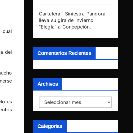
Cartelera | Siniestra Pandora
lleva su gira de invierno
“Elegía” a Concepción.
l cual
a del
Comentarios Recientes
mucho
enerse
Archivos
Archivos
No es
entos
Categorías