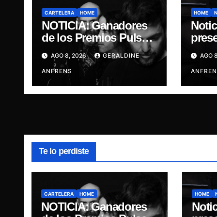
CARTELERA
HOME
HOME
NOTICIA: Ganadores
Notic
de los Premios Pulsar,
pres
Engrupid Pipol
“DI
AGO 8, 2026
GERALDINE
AGO 8
presentan show
GOD
exclusivo.
ANFRENS
ANFREN
Te lo perdiste
CARTELERA
HOME
HOME
NOTICIA: Ganadores
Notic