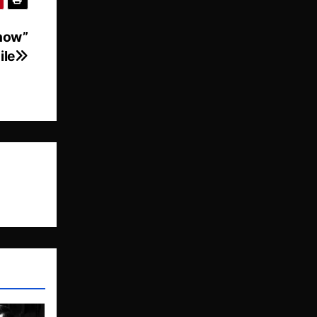
Show”
ile