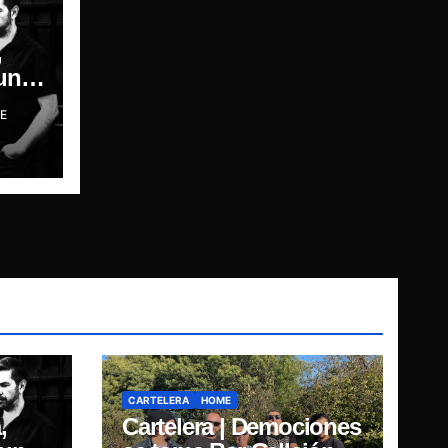
,
unk:
E
de
CARTELERA
HOME
,
Cartelera | Demociones