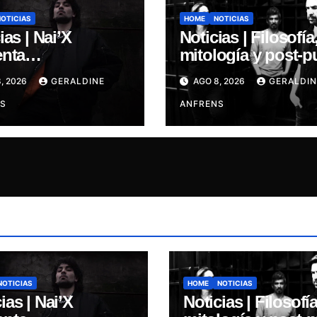
NOTICIAS
HOME
NOTICIAS
ias | Nai’X
Noticias | Filosofía
enta
mitología y post-p
MENSIONAL
ALGARRABIA
, 2026
GERALDINE
AGO 8, 2026
GERALDIN
S.
presenta “Cantos 
S
Sirena”
ANFRENS
NOTICIAS
HOME
NOTICIAS
ias | Nai’X
Noticias | Filosofía