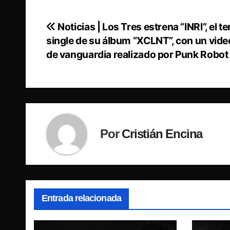
Noticias | Los Tres estrena “INRI”, el te
Navegación
single de su álbum “XCLNT”, con un vide
de
de vanguardia realizado por Punk Robot
entradas
Por
Cristián Encina
Entrada relacionada