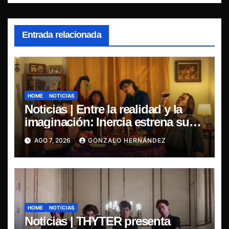
Entrada relacionada
HOME
NOTICIAS
Noticias | Entre la realidad y la
imaginación: Inercia estrena su
primer single “Marilina”
AGO 7, 2026
GONZALO HERNÁNDEZ
HOME
NOTICIAS
Noticias | THYTER presenta