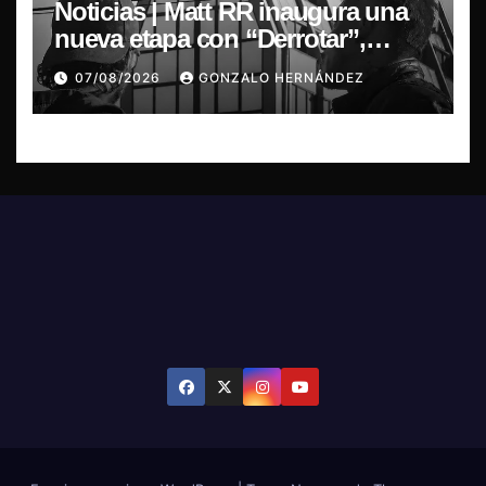
Noticias | Matt RR inaugura una
nueva etapa con “Derrotar”,
primer adelanto de su EP
07/08/2026
GONZALO HERNÁNDEZ
Resonancia de Umbral