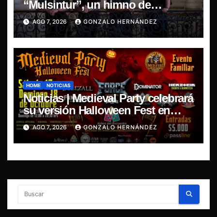
“Mulsintur”, un himno de
heavy/power metal inspirado en
AGO 7, 2026
GONZALO HERNÁNDEZ
Tomás Paniri
HOME
NOTICIAS
Noticias | Medieval Party celebrará
su versión Halloween Fest en
Aldea del Encuentro
AGO 7, 2026
GONZALO HERNÁNDEZ