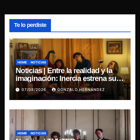
Te lo perdiste
HOME
NOTICIAS
Noticias | Entre la realidad y la
imaginación: Inercia estrena su
primer single “Marilina”
07/08/2026
GONZALO HERNÁNDEZ
HOME
NOTICIAS