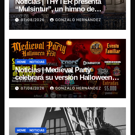
Noticias | THYTER presenta
“Mulsintur”, un himno de
heavy/power metal inspirado en
07/08/2026
GONZALO HERNÁNDEZ
Tomás Paniri
HOME
NOTICIAS
Noticias | Medieval Party
celebrará su versión Halloween
Fest en Aldea del Encuentro
07/08/2026
GONZALO HERNÁNDEZ
HOME
NOTICIAS