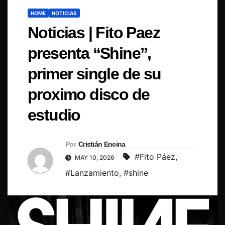
HOME
NOTICIAS
Noticias | Fito Paez
presenta “Shine”,
primer single de su
proximo disco de
estudio
Por
Cristián Encina
#Fito Páez
,
MAY 10, 2026
#Lanzamiento
,
#shine