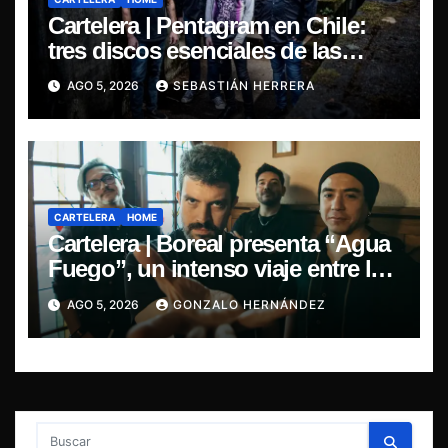
Cartelera | Pentagram en Chile:
tres discos esenciales de las
leyendas del doom
AGO 5, 2026
SEBASTIÁN HERRERA
CARTELERA
HOME
Cartelera | Boreal presenta “Agua
Fuego”, un intenso viaje entre la
pasión y la desilusión
AGO 5, 2026
GONZALO HERNÁNDEZ