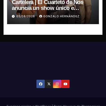
Cartelera | El Cuarteto de Nos
anuncia un show único e
irrepetible en el Movistar Arena
05/08/2026
GONZALO HERNÁNDEZ