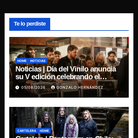
Te lo perdiste
HOME
NOTICIAS
Noticias | Día del Vinilo anuncia
su V edición celebrando el
regreso del 7″ fabricado en Chile
05/08/2026
GONZALO HERNÁNDEZ
CARTELERA
HOME