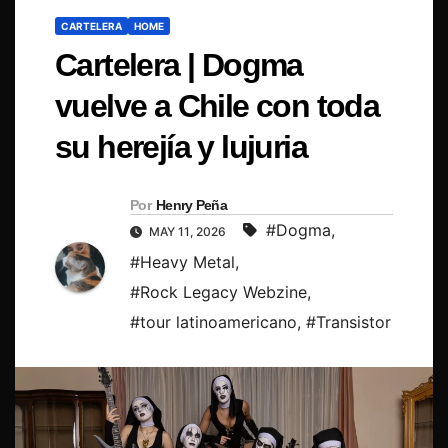
CARTELERA
HOME
Cartelera | Dogma
vuelve a Chile con toda
su herejía y lujuria
Por
Henry Peña
#Dogma
,
MAY 11, 2026
#Heavy Metal
,
#Rock Legacy Webzine
,
#tour latinoamericano
,
#Transistor