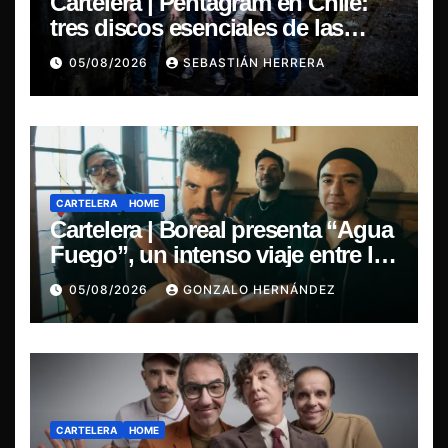
Cartelera | Pentagram en Chile:
tres discos esenciales de las
leyendas del doom
05/08/2026
SEBASTIÁN HERRERA
CARTELERA
HOME
Cartelera | Boreal presenta “Agua
Fuego”, un intenso viaje entre la
pasión y la desilusión
05/08/2026
GONZALO HERNÁNDEZ
CARTELERA
HOME