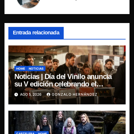
Entrada relacionada
HOME
NOTICIAS
Noticias | Día del Vinilo anuncia
su V edición celebrando el
regreso del 7″ fabricado en Chile
AGO 5, 2026
GONZALO HERNÁNDEZ
CARTELERA
HOME