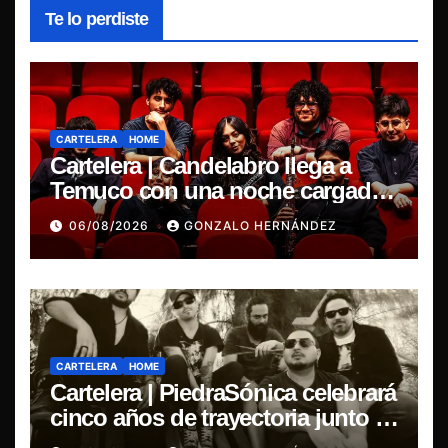
Te lo perdiste
CARTELERA
HOME
Cartelera | Candelabro llega a
Temuco con una noche cargada
de indie
06/08/2026
GONZALO HERNÁNDEZ
CARTELERA
HOME
Cartelera | PiedraSónica celebrará
cinco años de trayectoria junto a
The Ganjas en el Bar de René