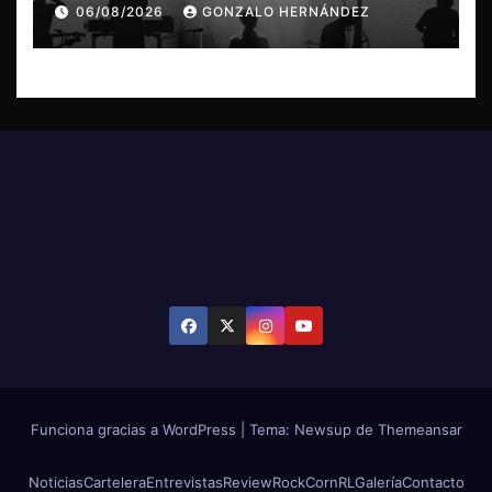
concierto en Concepción
06/08/2026
GONZALO HERNÁNDEZ
Funciona gracias a WordPress
|
Tema: Newsup de
Themeansar
Noticias
Cartelera
Entrevistas
Review
RockCornRL
Galería
Contacto