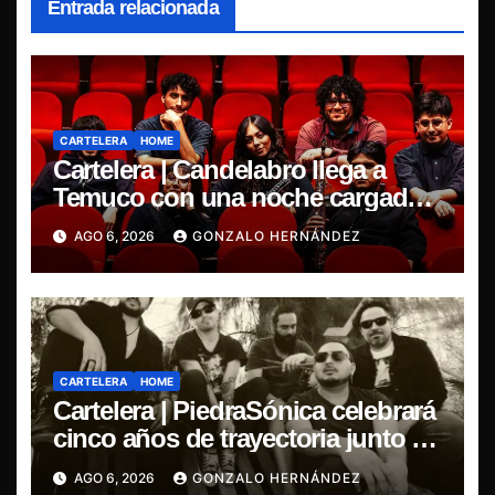
Entrada relacionada
CARTELERA
HOME
Cartelera | Candelabro llega a
Temuco con una noche cargada
de indie
AGO 6, 2026
GONZALO HERNÁNDEZ
CARTELERA
HOME
Cartelera | PiedraSónica celebrará
cinco años de trayectoria junto a
The Ganjas en el Bar de René
AGO 6, 2026
GONZALO HERNÁNDEZ