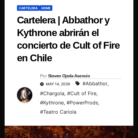
CARTELERA
HOME
Cartelera | Abbathor y
Kythrone abrirán el
concierto de Cult of Fire
en Chile
Por
Steven Ojeda Asencio
#Abbathor
,
MAY 14, 2026
#Chargola
,
#Cult of Fire
,
#Kythrone
,
#PowerProds
,
#Teatro Cariola