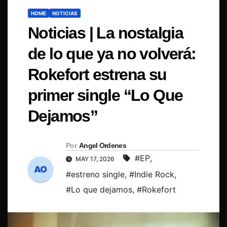
HOME
NOTICIAS
Noticias | La nostalgia
de lo que ya no volverá:
Rokefort estrena su
primer single “Lo Que
Dejamos”
Por
Angel Ordenes
#EP
,
MAY 17, 2026
#estreno single
,
#Indie Rock
,
#Lo que dejamos
,
#Rokefort