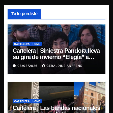
Te lo perdiste
CARTELERA
HOME
Cartelera | Siniestra Pandora lleva
su gira de invierno “Elegía” a
Concepción.
08/08/2026
GERALDINE ANFRENS
CARTELERA
HOME
Cartelera | Las bandas nacionales