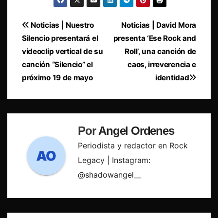
Navegación
Noticias | Nuestro
Noticias | David Mora
Silencio presentará el
presenta ‘Ese Rock and
de
videoclip vertical de su
Roll’, una canción de
entradas
canción “Silencio” el
caos, irreverencia e
próximo 19 de mayo
identidad
Por
Angel Ordenes
Periodista y redactor en Rock
Legacy | Instagram:
@shadowangel__