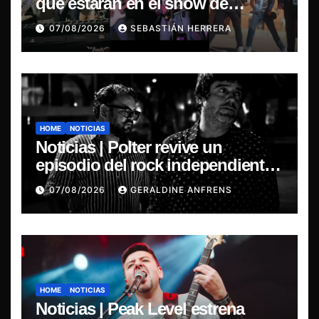
que estarán en el show de
Violator en Santiago
07/08/2026
SEBASTIÁN HERRERA
HOME
NOTICIAS
Noticias | Polter revive un
episodio del rock independiente
chileno con el lanzamiento de
07/08/2026
GERALDINE ANFRENS
“Esencial 2001–2026”
HOME
NOTICIAS
Noticias | Peak Level estrena