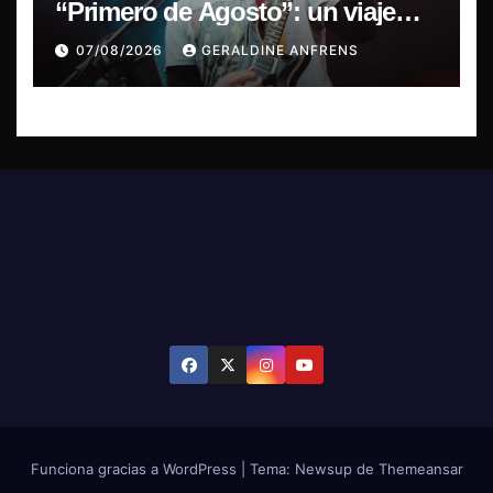
“Primero de Agosto”: un viaje
sonoro por el duelo y la memoria.
07/08/2026
GERALDINE ANFRENS
Funciona gracias a WordPress
|
Tema: Newsup de
Themeansar