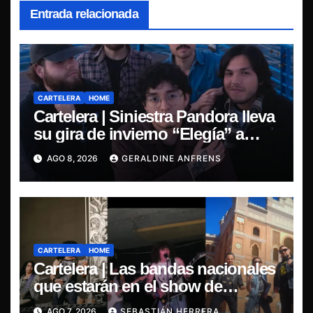
Entrada relacionada
CARTELERA
HOME
Cartelera | Siniestra Pandora lleva
su gira de invierno “Elegía” a
Concepción.
AGO 8, 2026
GERALDINE ANFRENS
CARTELERA
HOME
Cartelera | Las bandas nacionales
que estarán en el show de
Violator en Santiago
AGO 7, 2026
SEBASTIÁN HERRERA