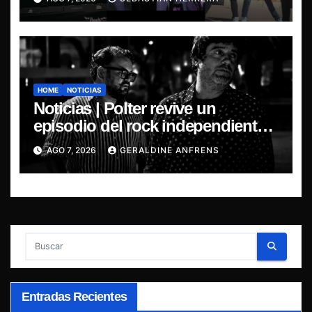
HOME
NOTICIAS
Noticias | Polter revive un
episodio del rock independiente
chileno con el lanzamiento de
AGO 7, 2026
GERALDINE ANFRENS
“Esencial 2001–2026”
Entradas Recientes