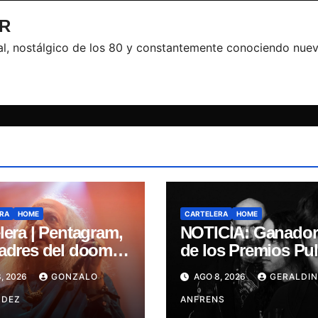
R
l, nostálgico de los 80 y constantemente conociendo nue
RA
HOME
CARTELERA
HOME
lera | Pentagram,
NOTICIA: Ganador
padres del doom
de los Premios Pul
san a Chile en su
Engrupid Pipol
, 2026
GONZALO
AGO 8, 2026
GERALDIN
a misa
presentan show
NDEZ
exclusivo.
ANFRENS