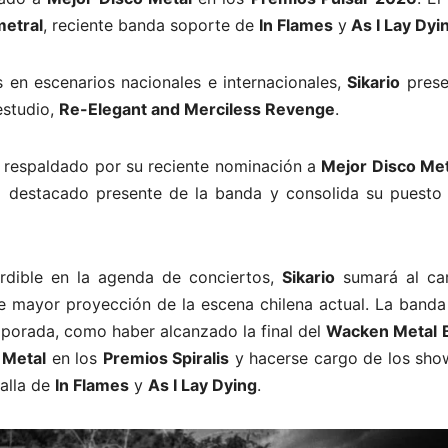
metral
, reciente banda soporte de
In Flames
y
As I Lay Dyi
 en escenarios nacionales e internacionales,
Sikario
prese
estudio,
Re-Elegant and Merciless Revenge
.
ga respaldado por su reciente nominación a
Mejor Disco Met
el destacado presente de la banda y consolida su puesto 
rdible en la agenda de conciertos,
Sikario
sumará al car
de mayor proyección de la escena chilena actual. La banda
emporada, como haber alcanzado la final del
Wacken Metal B
 Metal
en los
Premios Spiralis
y hacerse cargo de los sho
talla de
In Flames
y
As I Lay Dying
.