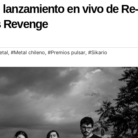
 lanzamiento en vivo de Re
s Revenge
etal
,
#Metal chileno
,
#Premios pulsar
,
#Sikario