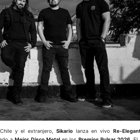
hile y el extranjero,
Sikario
lanza en vivo
Re-Elegan
nado a
Mejor Disco Metal
en los
Premios Pulsar 2026
. E