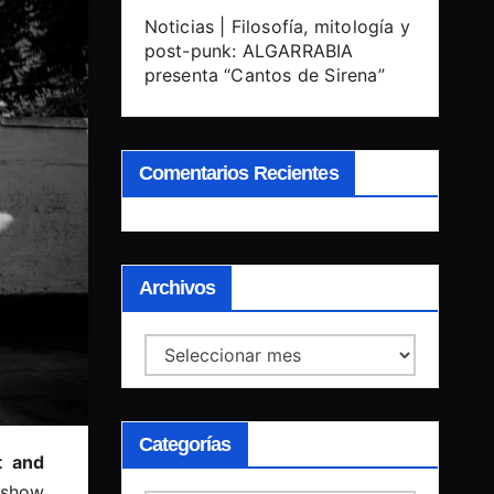
Noticias | Filosofía, mitología y
post-punk: ALGARRABIA
presenta “Cantos de Sirena”
Comentarios Recientes
Archivos
Archivos
Categorías
t and
l show