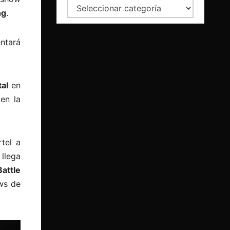
Categorías
ng
.
ntará
al
en
en la
tel a
 llega
attle
ws de