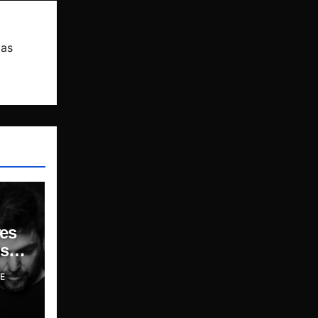
vas
es
sar,
E