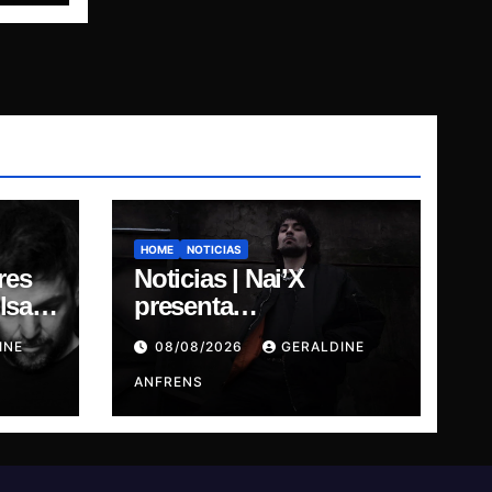
HOME
NOTICIAS
res
Noticias | Nai’X
sar,
presenta
“DIMENSIONAL
INE
08/08/2026
GERALDINE
GODS.
ANFRENS