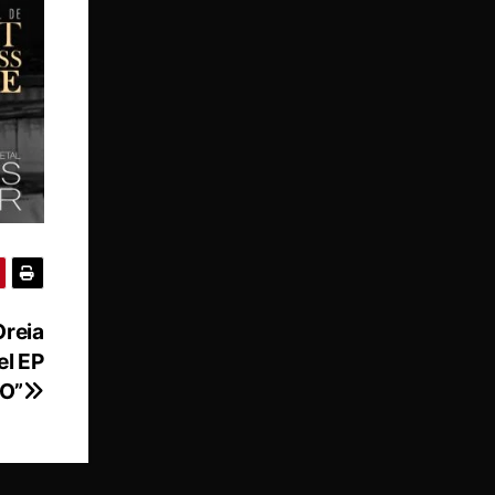
Oreia
el EP
O”