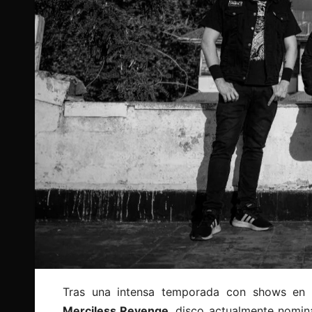
Tras una intensa temporada con shows en C
Merciless Revenge
, disco actualmente nomi