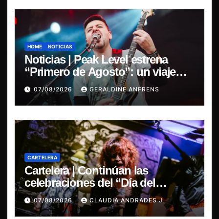
HOME
NOTICIAS
Noticias | Peak Level estrena
“Primero de Agosto”: un viaje
sonoro por el duelo y la memoria.
07/08/2026
GERALDINE ANFRENS
CARTELERA
Cartelera | Continúan las
celebraciones del “Día del
Blues”, La Rox se presentará este
07/08/2026
CLAUDIA ANDRADES J
sábado en Concepción