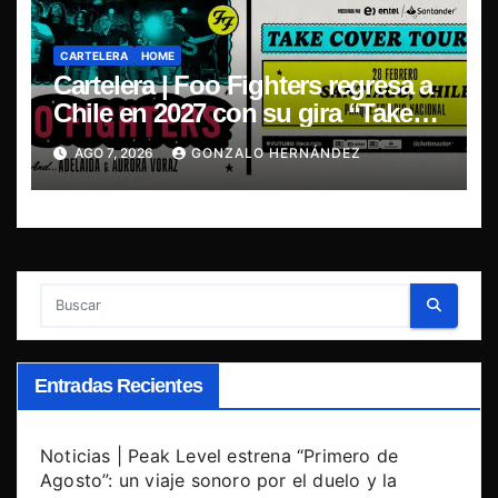
CARTELERA
HOME
Cartelera | Foo Fighters regresa a
Chile en 2027 con su gira “Take
Cover Tour 2027”
AGO 7, 2026
GONZALO HERNÁNDEZ
Entradas Recientes
Noticias | Peak Level estrena “Primero de
Agosto”: un viaje sonoro por el duelo y la