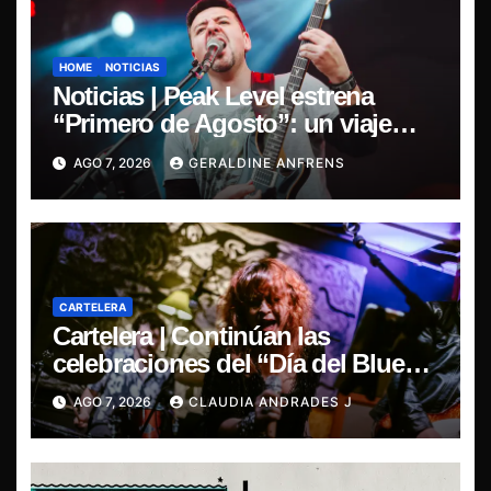
HOME
NOTICIAS
Noticias | Peak Level estrena
“Primero de Agosto”: un viaje
sonoro por el duelo y la memoria.
AGO 7, 2026
GERALDINE ANFRENS
CARTELERA
Cartelera | Continúan las
celebraciones del “Día del Blues”,
La Rox se presentará este sábado
AGO 7, 2026
CLAUDIA ANDRADES J
en Concepción