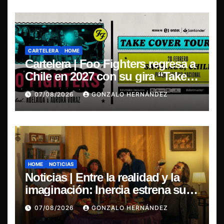
CARTELERA
HOME
Cartelera | Foo Fighters regresa a
Chile en 2027 con su gira “Take
Cover Tour 2027”
07/08/2026
GONZALO HERNÁNDEZ
HOME
NOTICIAS
Noticias | Entre la realidad y la
imaginación: Inercia estrena su
primer single “Marilina”
07/08/2026
GONZALO HERNÁNDEZ