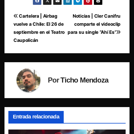
Navegación
Cartelera | Airbag
Noticias | Cler Canifru
vuelve a Chile: El 26 de
comparte el videoclip
de
septiembre en el Teatro
para su single “Ahí Es”
entradas
Caupolicán
Por
Ticho Mendoza
Entrada relacionada