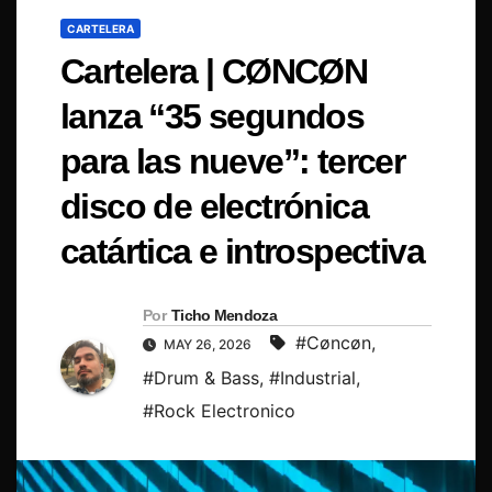
CARTELERA
Cartelera | CØNCØN
lanza “35 segundos
para las nueve”: tercer
disco de electrónica
catártica e introspectiva
Por
Ticho Mendoza
#Cøncøn
,
MAY 26, 2026
#Drum & Bass
,
#Industrial
,
#Rock Electronico