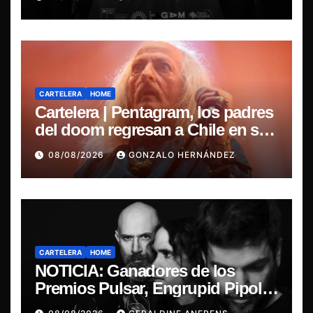
nacional
CARTELERA
HOME
Cartelera | Pentagram, los padres
del doom regresan a Chile en su
última misa
08/08/2026
GONZALO HERNÁNDEZ
CARTELERA
HOME
NOTICIA: Ganadores de los
Premios Pulsar, Engrupid Pipol
presentan show exclusivo.