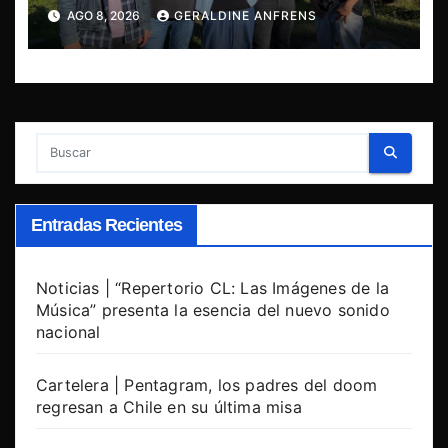
de su EP y estreno del single
AGO 8, 2026
GERALDINE ANFRENS
“Mujer Escarlata”
Entradas Recientes
Noticias | “Repertorio CL: Las Imágenes de la
Música” presenta la esencia del nuevo sonido
nacional
Cartelera | Pentagram, los padres del doom
regresan a Chile en su última misa