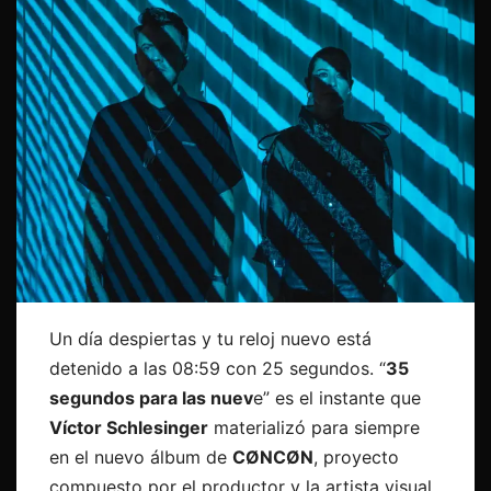
Un día despiertas y tu reloj nuevo está
detenido a las 08:59 con 25 segundos. “
35
segundos para las nuev
e” es el instante que
Víctor Schlesinger
materializó para siempre
en el nuevo álbum de
CØNCØN
, proyecto
compuesto por el productor y la artista visual