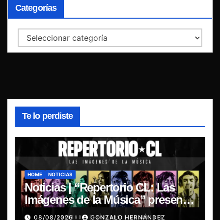
Categorías
Categorías
Te lo perdiste
HOME
NOTICIAS
Noticias | “Repertorio CL: Las
Imágenes de la Música” presenta
la esencia del nuevo sonido
08/08/2026
GONZALO HERNÁNDEZ