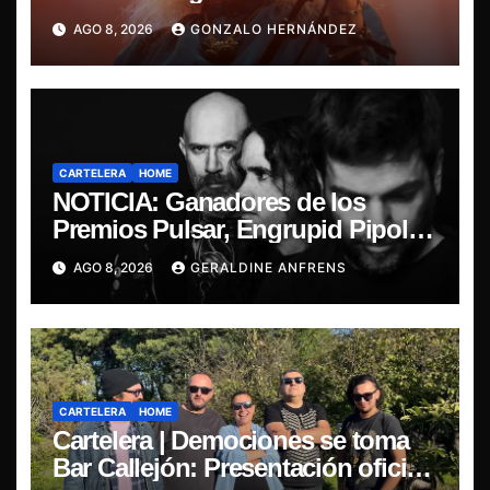
última misa
AGO 8, 2026
GONZALO HERNÁNDEZ
CARTELERA
HOME
NOTICIA: Ganadores de los
Premios Pulsar, Engrupid Pipol
presentan show exclusivo.
AGO 8, 2026
GERALDINE ANFRENS
CARTELERA
HOME
Cartelera | Demociones se toma
Bar Callejón: Presentación oficial