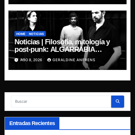
HOME
NOTICIAS
Noticias | Filosofía, mitología y
post-punk: ALGARRABIA
presenta “Cantos de Sirena”
AGO 8, 2026
GERALDINE ANFRENS
Entradas Recientes