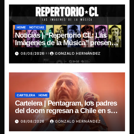
HOME
NOTICIAS
Noticias | “Repertorio CL: Las
Imágenes de la Música” presenta
la esencia del nuevo sonido
08/08/2026
GONZALO HERNÁNDEZ
nacional
CARTELERA
HOME
Cartelera | Pentagram, los padres
del doom regresan a Chile en su
última misa
08/08/2026
GONZALO HERNÁNDEZ