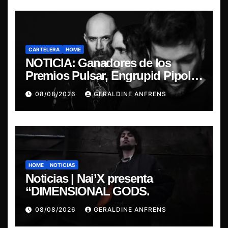
CARTELERA
HOME
NOTICIA: Ganadores de los
Premios Pulsar, Engrupid Pipol
presentan show exclusivo.
08/08/2026
GERALDINE ANFRENS
HOME
NOTICIAS
Noticias | Nai’X presenta
“DIMENSIONAL GODS.
08/08/2026
GERALDINE ANFRENS