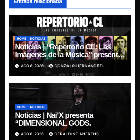
Entrada relacionada
HOME
NOTICIAS
Noticias | “Repertorio CL: Las
Imágenes de la Música” presenta
la esencia del nuevo sonido
AGO 8, 2026
GONZALO HERNÁNDEZ
nacional
HOME
NOTICIAS
Noticias | Nai’X presenta
“DIMENSIONAL GODS.
AGO 8, 2026
GERALDINE ANFRENS