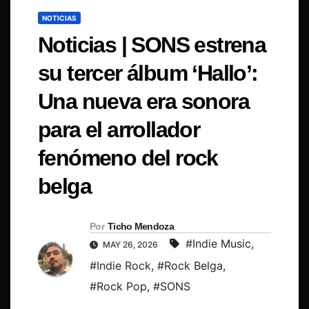
NOTICIAS
Noticias | SONS estrena
su tercer álbum ‘Hallo’:
Una nueva era sonora
para el arrollador
fenómeno del rock
belga
Por
Ticho Mendoza
#Indie Music
,
MAY 26, 2026
#Indie Rock
,
#Rock Belga
,
#Rock Pop
,
#SONS