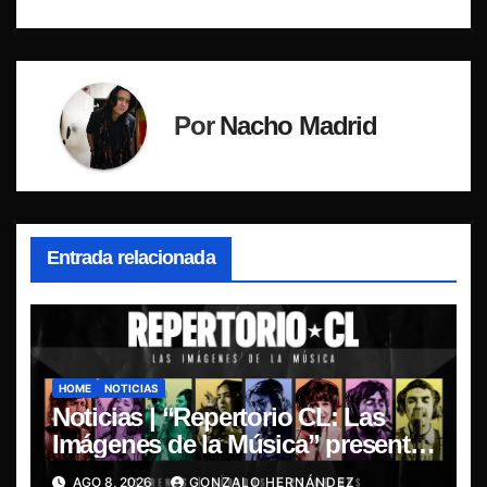
Por
Nacho Madrid
Entrada relacionada
HOME
NOTICIAS
Noticias | “Repertorio CL: Las
Imágenes de la Música” presenta
la esencia del nuevo sonido
AGO 8, 2026
GONZALO HERNÁNDEZ