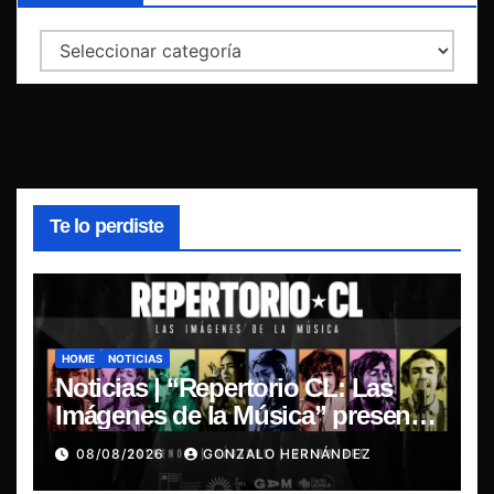
Categorías
Te lo perdiste
HOME
NOTICIAS
Noticias | “Repertorio CL: Las
Imágenes de la Música” presenta
la esencia del nuevo sonido
08/08/2026
GONZALO HERNÁNDEZ
nacional