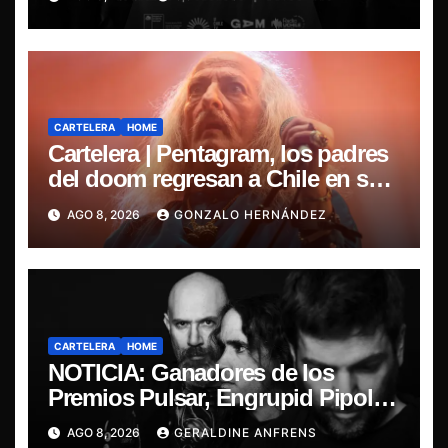
nacional
CARTELERA
HOME
Cartelera | Pentagram, los padres
del doom regresan a Chile en su
última misa
AGO 8, 2026
GONZALO HERNÁNDEZ
CARTELERA
HOME
NOTICIA: Ganadores de los
Premios Pulsar, Engrupid Pipol
presentan show exclusivo.
AGO 8, 2026
GERALDINE ANFRENS