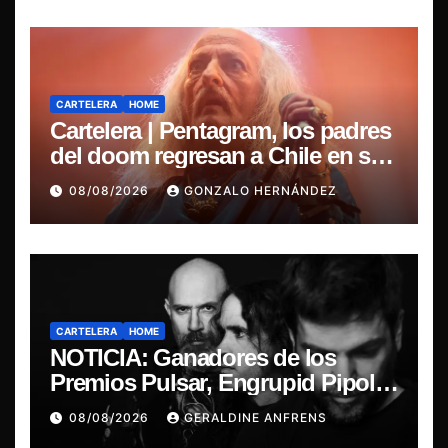
CARTELERA
HOME
Cartelera | Pentagram, los padres
del doom regresan a Chile en su
última misa
08/08/2026
GONZALO HERNÁNDEZ
CARTELERA
HOME
NOTICIA: Ganadores de los
Premios Pulsar, Engrupid Pipol
presentan show exclusivo.
08/08/2026
GERALDINE ANFRENS