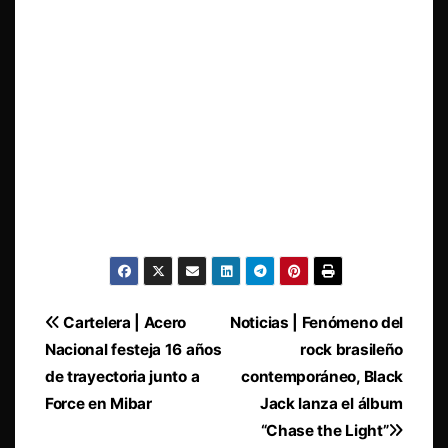
Navegación
Cartelera | Acero
Noticias | Fenómeno del
Nacional festeja 16 años
rock brasileño
de
de trayectoria junto a
contemporáneo, Black
entradas
Force en Mibar
Jack lanza el álbum
“Chase the Light”