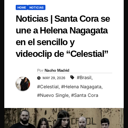
HOME
NOTICIAS
Noticias | Santa Cora se
une a Helena Nagagata
en el sencillo y
videoclip de “Celestial”
Por
Nacho Madrid
#Brasil
,
MAY 29, 2026
#Celestial
,
#Helena Nagagata
,
#Nuevo Single
,
#Santa Cora