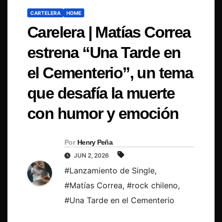
CARTELERA
HOME
Carelera | Matías Correa
estrena “Una Tarde en
el Cementerio”, un tema
que desafía la muerte
con humor y emoción
Por
Henry Peña
JUN 2, 2026
#Lanzamiento de Single
,
#Matías Correa
,
#rock chileno
,
#Una Tarde en el Cementerio