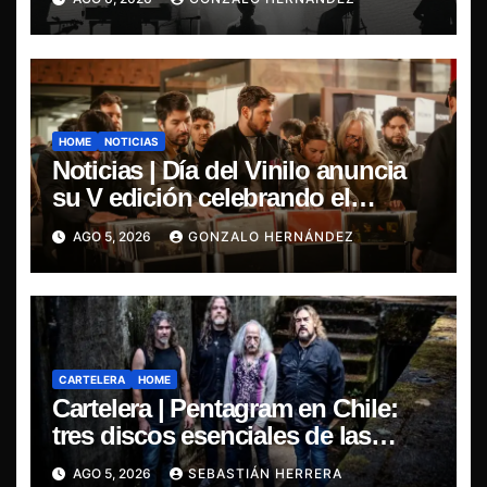
HOME
NOTICIAS
Noticias | Día del Vinilo anuncia
su V edición celebrando el
regreso del 7″ fabricado en Chile
AGO 5, 2026
GONZALO HERNÁNDEZ
CARTELERA
HOME
Cartelera | Pentagram en Chile:
tres discos esenciales de las
leyendas del doom
AGO 5, 2026
SEBASTIÁN HERRERA