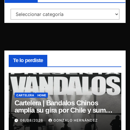
Categorías
Te lo perdiste
CARTELERA
HOME
Cartelera | Bandalos Chinos
amplía su gira por Chile y suma
concierto en Concepción
06/08/2026
GONZALO HERNÁNDEZ