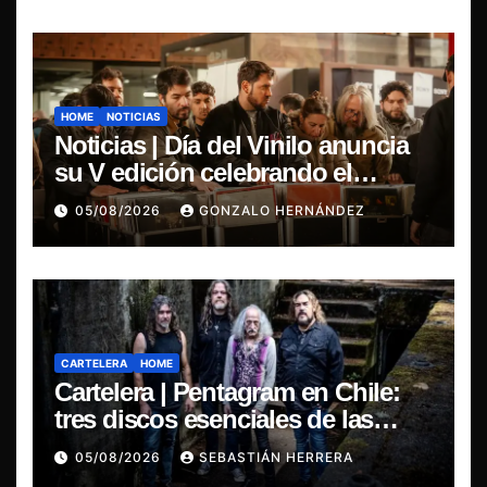
HOME
NOTICIAS
Noticias | Día del Vinilo anuncia
su V edición celebrando el
regreso del 7″ fabricado en Chile
05/08/2026
GONZALO HERNÁNDEZ
CARTELERA
HOME
Cartelera | Pentagram en Chile:
tres discos esenciales de las
leyendas del doom
05/08/2026
SEBASTIÁN HERRERA