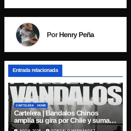
Por
Henry Peña
Entrada relacionada
CARTELERA
HOME
Cartelera | Bandalos Chinos
amplía su gira por Chile y suma
concierto en Concepción
AGO 6, 2026
GONZALO HERNÁNDEZ