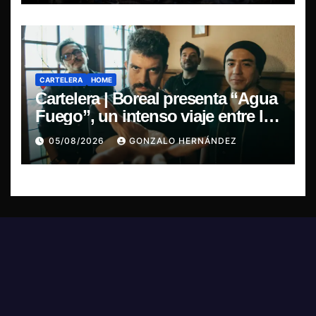
CARTELERA
HOME
Cartelera | Boreal presenta “Agua
Fuego”, un intenso viaje entre la
pasión y la desilusión
05/08/2026
GONZALO HERNÁNDEZ