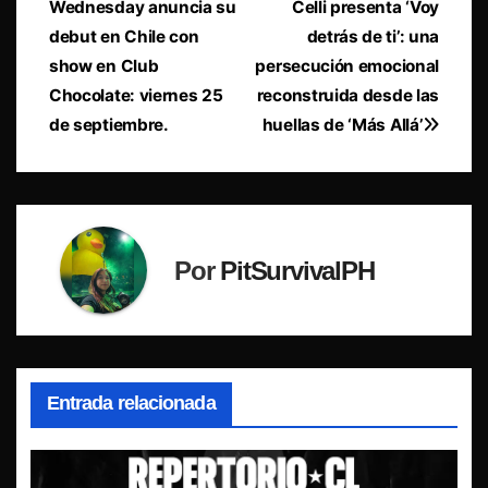
Wednesday anuncia su
Celli presenta ‘Voy
de
debut en Chile con
detrás de ti’: una
entradas
show en Club
persecución emocional
Chocolate: viernes 25
reconstruida desde las
de septiembre.
huellas de ‘Más Allá’
Por
PitSurvivalPH
Entrada relacionada