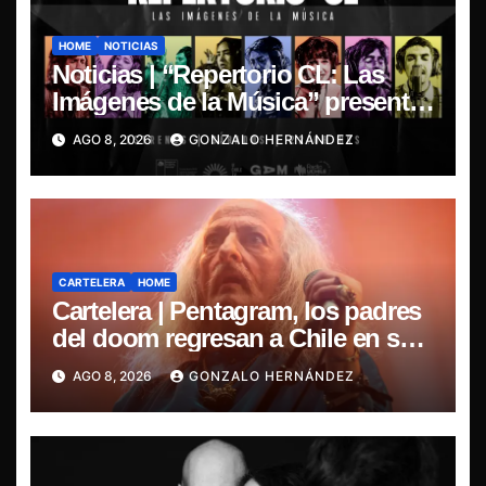
HOME
NOTICIAS
Noticias | “Repertorio CL: Las
Imágenes de la Música” presenta
la esencia del nuevo sonido
AGO 8, 2026
GONZALO HERNÁNDEZ
nacional
CARTELERA
HOME
Cartelera | Pentagram, los padres
del doom regresan a Chile en su
última misa
AGO 8, 2026
GONZALO HERNÁNDEZ