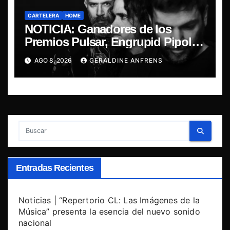
CARTELERA
HOME
NOTICIA: Ganadores de los
Premios Pulsar, Engrupid Pipol
presentan show exclusivo.
AGO 8, 2026
GERALDINE ANFRENS
Entradas Recientes
Noticias | “Repertorio CL: Las Imágenes de la
Música” presenta la esencia del nuevo sonido
nacional