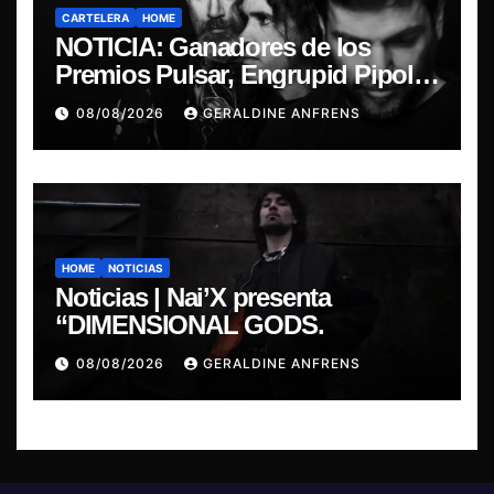
CARTELERA
HOME
NOTICIA: Ganadores de los
Premios Pulsar, Engrupid Pipol
presentan show exclusivo.
08/08/2026
GERALDINE ANFRENS
HOME
NOTICIAS
Noticias | Nai’X presenta
“DIMENSIONAL GODS.
08/08/2026
GERALDINE ANFRENS