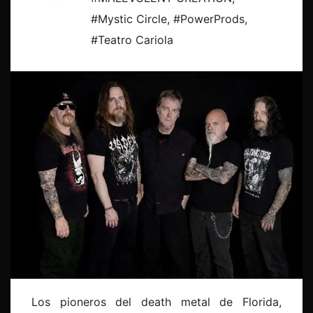
#Mystic Circle
,
#PowerProds
,
#Teatro Cariola
Los pioneros del death metal de Florida,