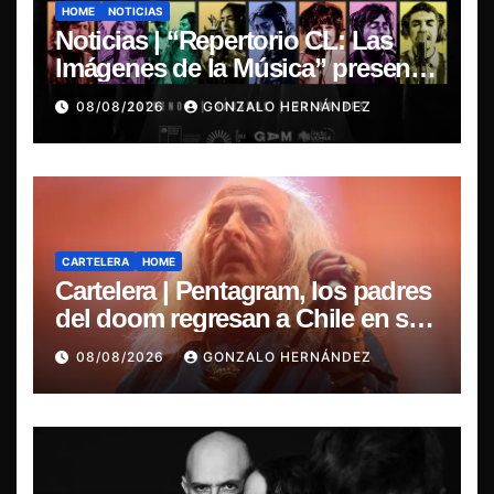
HOME
NOTICIAS
Noticias | “Repertorio CL: Las
Imágenes de la Música” presenta
la esencia del nuevo sonido
08/08/2026
GONZALO HERNÁNDEZ
nacional
CARTELERA
HOME
Cartelera | Pentagram, los padres
del doom regresan a Chile en su
última misa
08/08/2026
GONZALO HERNÁNDEZ