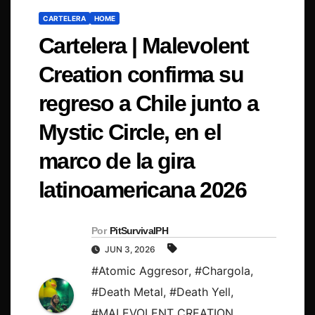
CARTELERA
HOME
Cartelera | Malevolent
Creation confirma su
regreso a Chile junto a
Mystic Circle, en el
marco de la gira
latinoamericana 2026
Por
PitSurvivalPH
JUN 3, 2026
#Atomic Aggresor
,
#Chargola
,
#Death Metal
,
#Death Yell
,
#MALEVOLENT CREATION
,