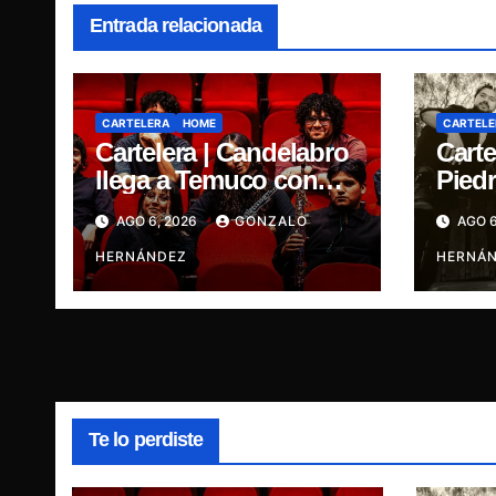
Entrada relacionada
CARTELERA
HOME
CARTELE
Cartelera | Candelabro
Carte
llega a Temuco con
Piedr
una noche cargada de
cinc
AGO 6, 2026
GONZALO
AGO 6
indie
traye
HERNÁNDEZ
Ganja
HERNÁ
René
Te lo perdiste