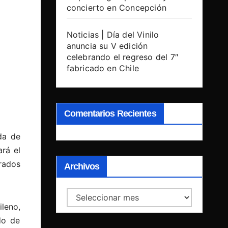
concierto en Concepción
Noticias | Día del Vinilo
anuncia su V edición
celebrando el regreso del 7″
fabricado en Chile
Comentarios Recientes
da de
ará el
rados
Archivos
Archivos
leno,
do de