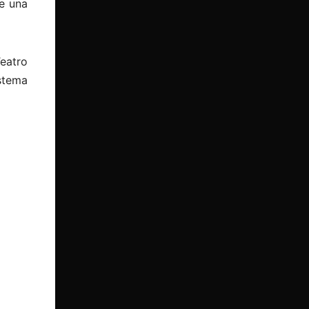
e una
Teatro
stema