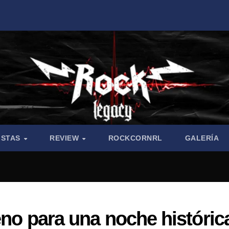
ISTAS
REVIEW
ROCKCORNRL
GALERÍA
eno para una noche históric