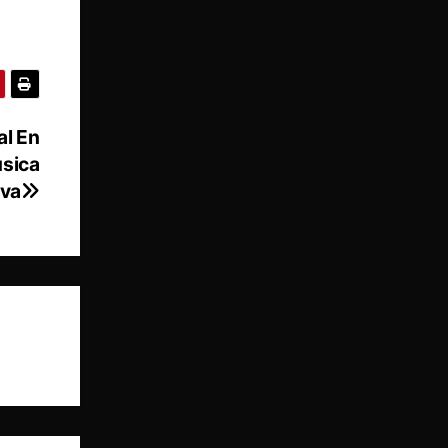
al En
úsica
iva