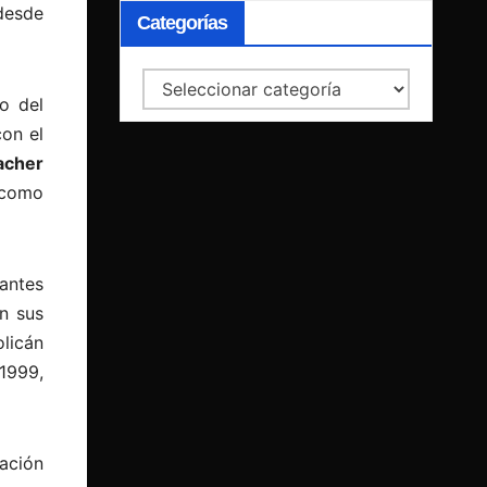
esde
Categorías
Categorías
o del
con el
acher
 como
vantes
n sus
licán
1999,
ación