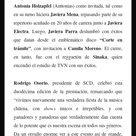
Antonia Holzapfel
(Anttonias) como invitada, tal como
Javiera Mena
en su turno hiciera
, repasando parte de su
Javiera
repertorio acuñado en 20 años de carrera junto a
Electra
Javiera Parra
. Luego,
deslumbró con éxitos
“Corte en
que datan desde el emblemático disco
trámite”
Camila Moreno
, con invitación a
. El cierre,
Sinaka
en tanto, fue con el reggaetón de
, quien
encendió el estudio de TVN con sus éxitos.
Rodrigo Osorio
, presidente de SCD, celebró esta
duodécima edición de la premiación, remarcando que
“vivimos nuevamente una verdadera fiesta de la música
chilena, con
shows
únicos e irrepetibles, y con
ganadores y ganadoras que verdaderamente dan cuenta
de lo potente que es nuestra escena en todos sus géneros.
Da un orgullo enorme ver a este evento así de grande,