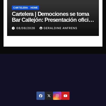
CARTELERA
HOME
Cartelera | Demociones se toma
Bar Callejón: Presentación oficial
de su EP y estreno del single
08/08/2026
GERALDINE ANFRENS
“Mujer Escarlata”