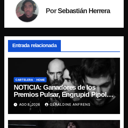
Por
Sebastián Herrera
Entrada relacionada
CARTELERA
HOME
NOTICIA: Ganadores de los
Premios Pulsar, Engrupid Pipol
presentan show exclusivo.
AGO 8, 2026
GERALDINE ANFRENS