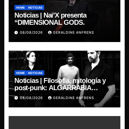
HOME
NOTICIAS
Noticias | Nai’X presenta
“DIMENSIONAL GODS.
08/08/2026
GERALDINE ANFRENS
HOME
NOTICIAS
Noticias | Filosofía, mitología y
post-punk: ALGARRABIA
presenta “Cantos de Sirena”
08/08/2026
GERALDINE ANFRENS