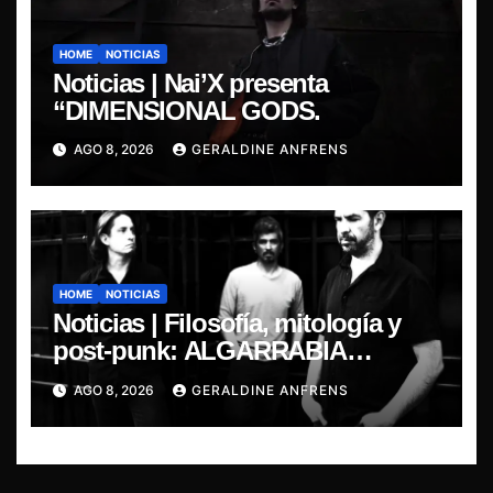
HOME
NOTICIAS
Noticias | Nai’X presenta
“DIMENSIONAL GODS.
AGO 8, 2026
GERALDINE ANFRENS
HOME
NOTICIAS
Noticias | Filosofía, mitología y
post-punk: ALGARRABIA
presenta “Cantos de Sirena”
AGO 8, 2026
GERALDINE ANFRENS