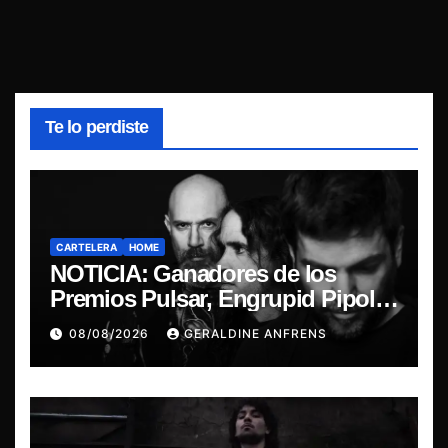
Te lo perdiste
CARTELERA
HOME
NOTICIA: Ganadores de los
Premios Pulsar, Engrupid Pipol
presentan show exclusivo.
08/08/2026
GERALDINE ANFRENS