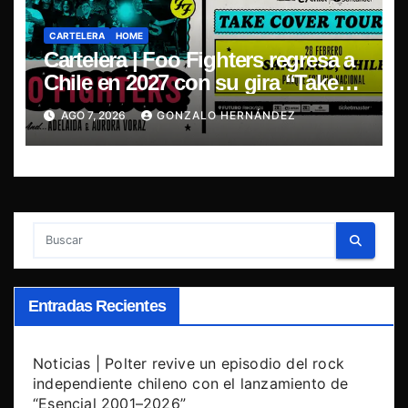
CARTELERA
HOME
Cartelera | Foo Fighters regresa a
Chile en 2027 con su gira “Take
Cover Tour 2027”
AGO 7, 2026
GONZALO HERNÁNDEZ
Entradas Recientes
Noticias | Polter revive un episodio del rock
independiente chileno con el lanzamiento de
“Esencial 2001–2026”