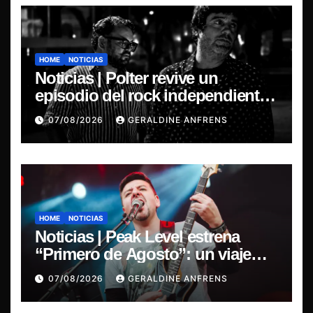
HOME
NOTICIAS
Noticias | Polter revive un
episodio del rock independiente
chileno con el lanzamiento de
07/08/2026
GERALDINE ANFRENS
“Esencial 2001–2026”
HOME
NOTICIAS
Noticias | Peak Level estrena
“Primero de Agosto”: un viaje
sonoro por el duelo y la memoria.
07/08/2026
GERALDINE ANFRENS