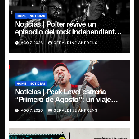
HOME
NOTICIAS
Noticias | Polter revive un
episodio del rock independiente
chileno con el lanzamiento de
AGO 7, 2026
GERALDINE ANFRENS
“Esencial 2001–2026”
HOME
NOTICIAS
Noticias | Peak Level estrena
“Primero de Agosto”: un viaje
sonoro por el duelo y la memoria.
AGO 7, 2026
GERALDINE ANFRENS