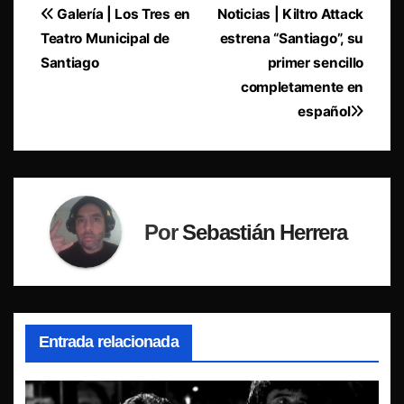
Navegación
Galería | Los Tres en
Noticias | Kiltro Attack
Teatro Municipal de
estrena “Santiago”, su
de
Santiago
primer sencillo
entradas
completamente en
español
Por
Sebastián Herrera
Entrada relacionada