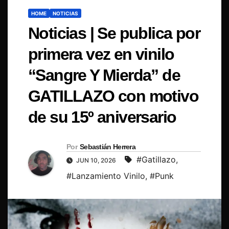
HOME
NOTICIAS
Noticias | Se publica por
primera vez en vinilo
“Sangre Y Mierda” de
GATILLAZO con motivo
de su 15º aniversario
Por
Sebastián Herrera
#Gatillazo
,
JUN 10, 2026
#Lanzamiento Vinilo
,
#Punk