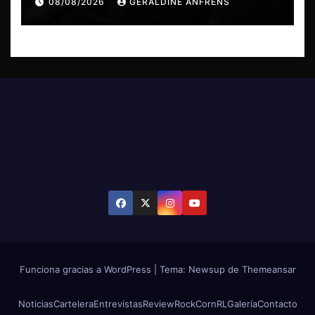
08/08/2026
GERALDINE ANFRENS
Funciona gracias a WordPress
|
Tema: Newsup de
Themeansar
Noticias
Cartelera
Entrevistas
Review
RockCornRL
Galería
Contacto