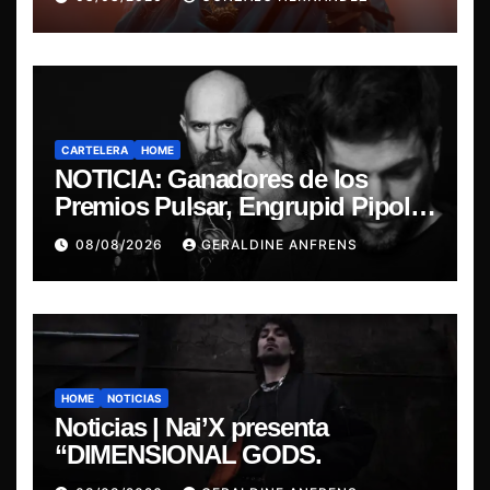
CARTELERA
HOME
NOTICIA: Ganadores de los
Premios Pulsar, Engrupid Pipol
presentan show exclusivo.
08/08/2026
GERALDINE ANFRENS
HOME
NOTICIAS
Noticias | Nai’X presenta
“DIMENSIONAL GODS.