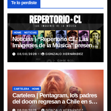
Te lo perdiste
HOME
NOTICIAS
Noticias | “Repertorio CL: Las
Imágenes de la Música” presenta
la esencia del nuevo sonido
08/08/2026
GONZALO HERNÁNDEZ
nacional
CARTELERA
HOME
Cartelera | Pentagram, los padres
del doom regresan a Chile en su
última misa
08/08/2026
GONZALO HERNÁNDEZ