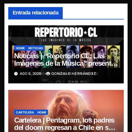
Entrada relacionada
HOME
NOTICIAS
Noticias | “Repertorio CL: Las
Imágenes de la Música” presenta
la esencia del nuevo sonido
AGO 8, 2026
GONZALO HERNÁNDEZ
nacional
CARTELERA
HOME
Cartelera | Pentagram, los padres
del doom regresan a Chile en su