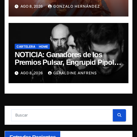
última misa
AGO 8, 2026
GONZALO HERNÁNDEZ
CARTELERA
HOME
NOTICIA: Ganadores de los
Premios Pulsar, Engrupid Pipol
presentan show exclusivo.
AGO 8, 2026
GERALDINE ANFRENS