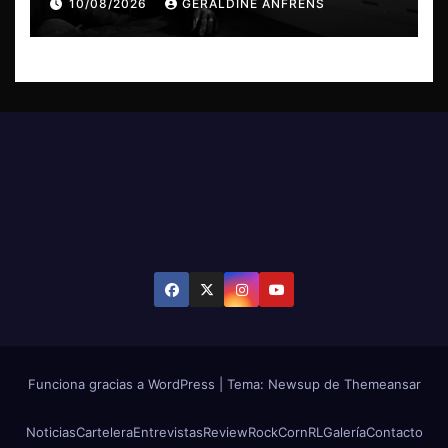
10/08/2026
GERALDINE ANFRENS
a Chile
Funciona gracias a WordPress
|
Tema: Newsup de
Themeansar
Noticias
Cartelera
Entrevistas
Review
RockCornRL
Galería
Contacto