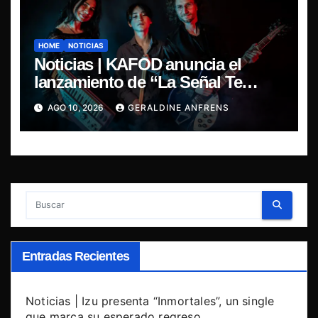
HOME
NOTICIAS
Noticias | KAFOD anuncia el
lanzamiento de “La Señal Te
Encontró”, el primer adelanto de
AGO 10, 2026
GERALDINE ANFRENS
su nuevo álbum conceptual.
Entradas Recientes
Noticias | Izu presenta “Inmortales”, un single
que marca su esperado regreso.