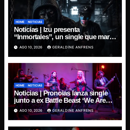
HOME
NOTICIAS
Noticias | Izu presenta
“Inmortales”, un single que marca
su esperado regreso.
AGO 10, 2026
GERALDINE ANFRENS
HOME
NOTICIAS
Noticias | Pronoias lanza single
junto a ex Battle Beast ‘We Are
The Same’ une el metal de Chile y
AGO 10, 2026
GERALDINE ANFRENS
Finlandia.