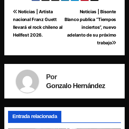
Navegación
Noticias | Artista
Noticias | Bisonte
nacional Franz Guett
Blanco publica “Tiempos
de
llevará el rock chileno al
inciertos”, nuevo
entradas
Hellfest 2026.
adelanto de su próximo
trabajo
Por
Gonzalo Hernández
Entrada relacionada