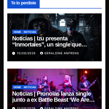
Te lo perdiste
HOME
NOTICIAS
Noticias | Izu presenta
“Inmortales”, un single que
marca su esperado regreso.
10/08/2026
GERALDINE ANFRENS
HOME
NOTICIAS
Noticias | Pronoias lanza single
junto a ex Battle Beast ‘We Are
The Same’ une el metal de Chile y
10/08/2026
GERALDINE ANFRENS