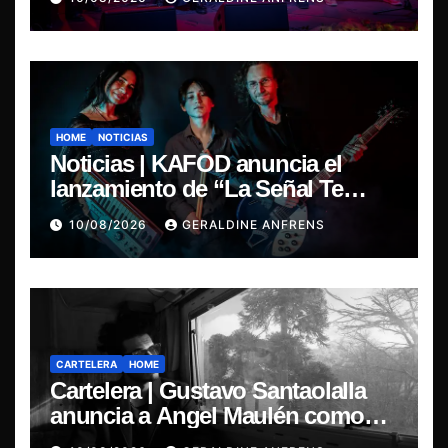
Finlandia.
HOME
NOTICIAS
Noticias | KAFOD anuncia el
lanzamiento de “La Señal Te
Encontró”, el primer adelanto de
10/08/2026
GERALDINE ANFRENS
su nuevo álbum conceptual.
CARTELERA
HOME
Cartelera | Gustavo Santaolalla
anuncia a Angel Maulén como
invitado especial para su regreso