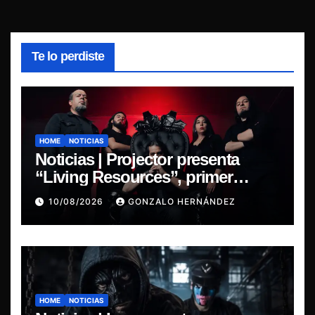
Te lo perdiste
HOME
NOTICIAS
Noticias | Projector presenta
“Living Resources”, primer
adelanto de su nuevo álbum
10/08/2026
GONZALO HERNÁNDEZ
Before the Last Light
HOME
NOTICIAS