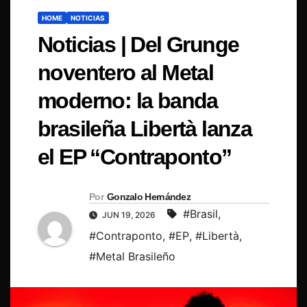
HOME
NOTICIAS
Noticias | Del Grunge
noventero al Metal
moderno: la banda
brasileña Libertà lanza
el EP “Contraponto”
Por
Gonzalo Hernández
#Brasil
,
JUN 19, 2026
#Contraponto
,
#EP
,
#Libertà
,
#Metal Brasileño