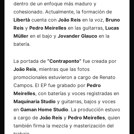
dentro de un enfoque más maduro y
cohesionado. Actualmente, la formación de
Libertà
cuenta con
João Reis
en la voz,
Bruno
Reis
y
Pedro Meirelles
en las guitarras,
Lucas
Müller
en el bajo y
Jovander Glauco
en la
batería.
La portada de
“Contraponto”
fue creada por
João Reis
, mientras que las fotos
promocionales estuvieron a cargo de Renato
Campos. El EP fue grabado por
Pedro
Meirelles
, con baterías y voces registradas en
Maquinaria Studio
y guitarras, bajos y voces
en
Gaman Home Studio
. La producción estuvo
a cargo de
João Reis
y
Pedro Meirelles
, quien
también firma la mezcla y masterización del
trabajo.