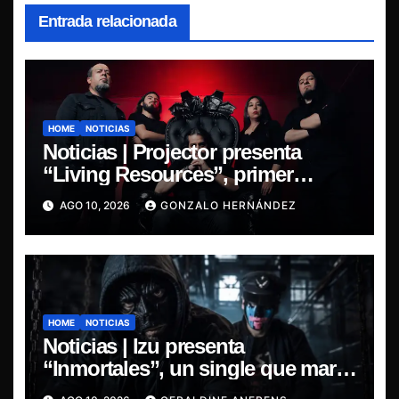
Entrada relacionada
HOME
NOTICIAS
Noticias | Projector presenta
“Living Resources”, primer
adelanto de su nuevo álbum
AGO 10, 2026
GONZALO HERNÁNDEZ
Before the Last Light
HOME
NOTICIAS
Noticias | Izu presenta
“Inmortales”, un single que marca
su esperado regreso.