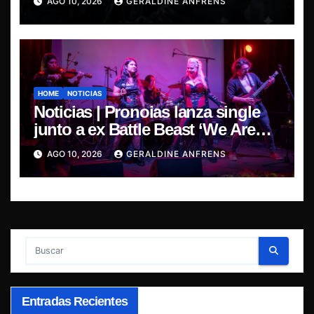
AGO 10, 2026
GERALDINE ANFRENS
HOME
NOTICIAS
Noticias | Pronoias lanza single
junto a ex Battle Beast ‘We Are
The Same’ une el metal de Chile y
AGO 10, 2026
GERALDINE ANFRENS
Finlandia.
Entradas Recientes