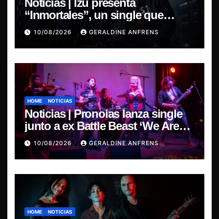
Noticias | Izu presenta
“Inmortales”, un single que
marca su esperado regreso.
10/08/2026
GERALDINE ANFRENS
HOME
NOTICIAS
Noticias | Pronoias lanza single
junto a ex Battle Beast ‘We Are
The Same’ une el metal de Chile y
10/08/2026
GERALDINE ANFRENS
Finlandia.
HOME
NOTICIAS