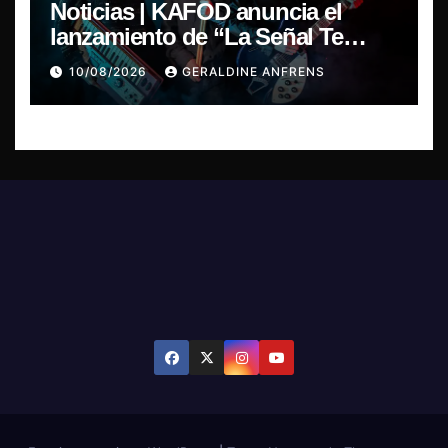
Noticias | KAFOD anuncia el
lanzamiento de “La Señal Te
Encontró”, el primer adelanto de
10/08/2026
GERALDINE ANFRENS
su nuevo álbum conceptual.