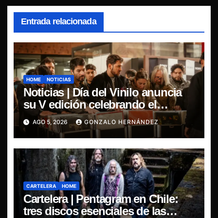
Entrada relacionada
HOME
NOTICIAS
Noticias | Día del Vinilo anuncia
su V edición celebrando el
regreso del 7″ fabricado en Chile
AGO 5, 2026
GONZALO HERNÁNDEZ
CARTELERA
HOME
Cartelera | Pentagram en Chile:
tres discos esenciales de las