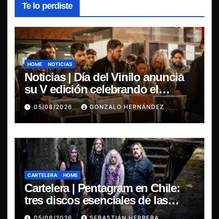
Te lo perdiste
HOME
NOTICIAS
Noticias | Día del Vinilo anuncia
su V edición celebrando el
regreso del 7″ fabricado en Chile
05/08/2026
GONZALO HERNÁNDEZ
CARTELERA
HOME
Cartelera | Pentagram en Chile:
tres discos esenciales de las
leyendas del doom
05/08/2026
SEBASTIÁN HERRERA