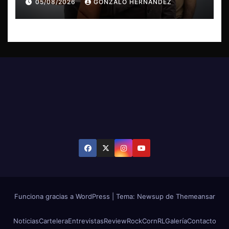
05/08/2026
GONZALO HERNÁNDEZ
Funciona gracias a WordPress
|
Tema: Newsup de
Themeansar
Noticias
Cartelera
Entrevistas
Review
RockCornRL
Galería
Contacto