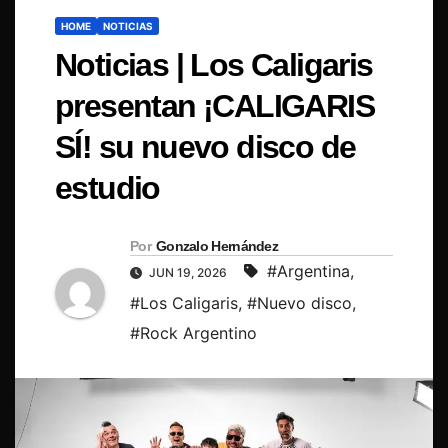
HOME
NOTICIAS
Noticias | Los Caligaris
presentan ¡CALIGARIS
SÍ! su nuevo disco de
estudio
Por
Gonzalo Hernández
#Argentina
,
JUN 19, 2026
#Los Caligaris
,
#Nuevo disco
,
#Rock Argentino