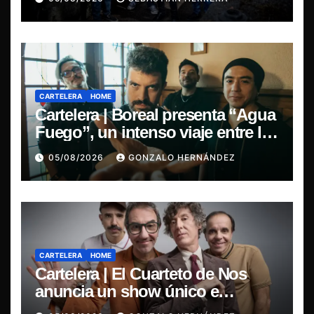
CARTELERA
HOME
Cartelera | Boreal presenta “Agua
Fuego”, un intenso viaje entre la
pasión y la desilusión
05/08/2026
GONZALO HERNÁNDEZ
CARTELERA
HOME
Cartelera | El Cuarteto de Nos
anuncia un show único e
irrepetible en el Movistar Arena