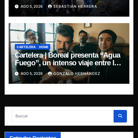
leyendas del doom
AGO 5, 2026
SEBASTIÁN HERRERA
CARTELERA
HOME
Cartelera | Boreal presenta “Agua
Fuego”, un intenso viaje entre la
pasión y la desilusión
AGO 5, 2026
GONZALO HERNÁNDEZ