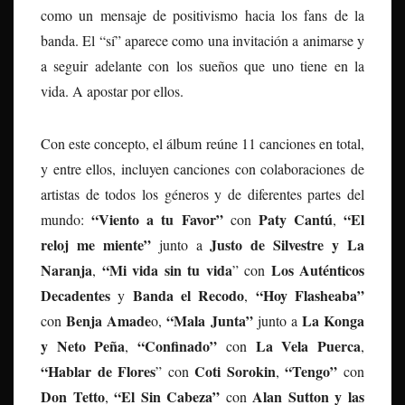
como un mensaje de positivismo hacia los fans de la
banda. El “sí” aparece como una invitación a animarse y
a seguir adelante con los sueños que uno tiene en la
vida. A apostar por ellos.
Con este concepto, el álbum reúne 11 canciones en total,
y entre ellos, incluyen canciones con colaboraciones de
artistas de todos los géneros y de diferentes partes del
“Viento a tu Favor”
Paty Cantú
“El
mundo:
con
,
reloj me miente”
Justo de Silvestre y La
junto a
Naranja
“Mi vida sin tu vida
Los Auténticos
,
” con
Decadentes
Banda el Recodo
“Hoy Flasheaba”
y
,
Benja Amade
“Mala Junta”
La Konga
con
o,
junto a
y Neto Peña
“Confinado”
La Vela Puerca
,
con
,
“Hablar de Flores
Coti Sorokin
“Tengo”
” con
,
con
Don Tetto
“El Sin Cabeza”
Alan Sutton y las
,
con