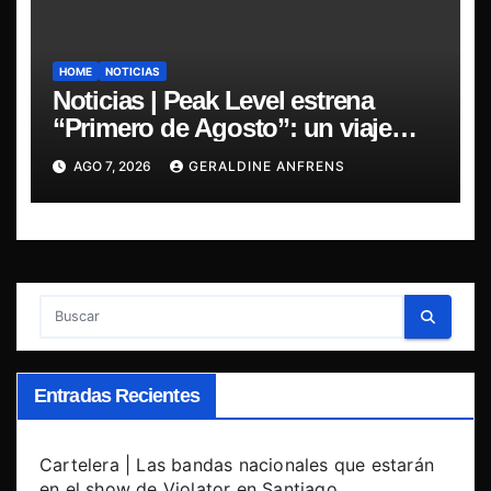
HOME
NOTICIAS
Noticias | Peak Level estrena
“Primero de Agosto”: un viaje
sonoro por el duelo y la memoria.
AGO 7, 2026
GERALDINE ANFRENS
Entradas Recientes
Cartelera | Las bandas nacionales que estarán
en el show de Violator en Santiago