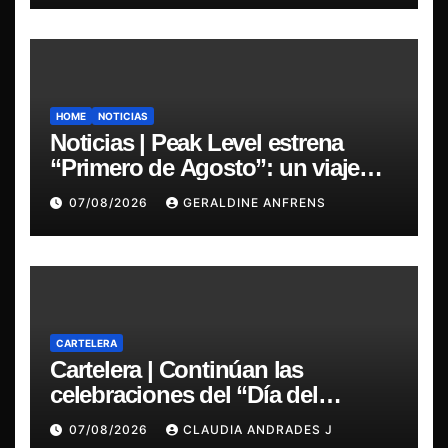
HOME
NOTICIAS
Noticias | Peak Level estrena
“Primero de Agosto”: un viaje
sonoro por el duelo y la memoria.
07/08/2026
GERALDINE ANFRENS
CARTELERA
Cartelera | Continúan las
celebraciones del “Día del
Blues”, La Rox se presentará este
07/08/2026
CLAUDIA ANDRADES J
sábado en Concepción