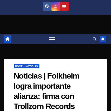
Saltar
al
contenido
HOME
NOTICIAS
Noticias | Folkheim
logra importante
alianza: firma con
Trollzorn Records