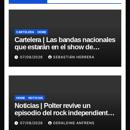
CARTELERA
HOME
Cartelera | Las bandas nacionales
que estarán en el show de
Violator en Santiago
07/08/2026
SEBASTIÁN HERRERA
HOME
NOTICIAS
Noticias | Polter revive un
episodio del rock independiente
chileno con el lanzamiento de
07/08/2026
GERALDINE ANFRENS
“Esencial 2001–2026”