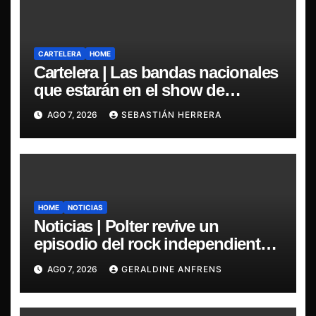
CARTELERA
HOME
Cartelera | Las bandas nacionales
que estarán en el show de
Violator en Santiago
AGO 7, 2026
SEBASTIÁN HERRERA
HOME
NOTICIAS
Noticias | Polter revive un
episodio del rock independiente
chileno con el lanzamiento de
AGO 7, 2026
GERALDINE ANFRENS
“Esencial 2001–2026”