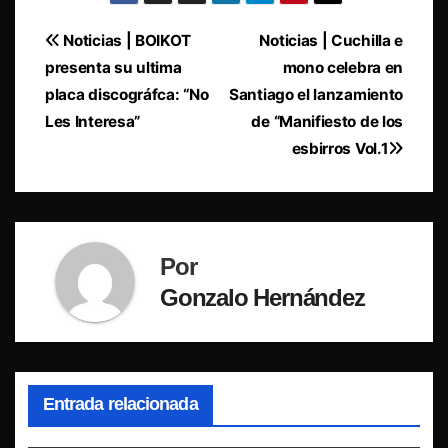
Navegación
Noticias | BOIKOT
Noticias | Cuchilla e
presenta su ultima
mono celebra en
de
placa discográfca: “No
Santiago el lanzamiento
entradas
Les Interesa”
de “Manifiesto de los
esbirros Vol.1
Por
Gonzalo Hernández
Entrada relacionada