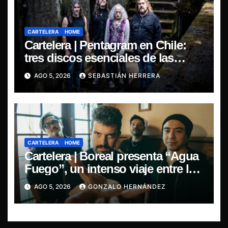
CARTELERA
HOME
Cartelera | Pentagram en Chile:
tres discos esenciales de las
leyendas del doom
AGO 5, 2026
SEBASTIÁN HERRERA
CARTELERA
HOME
Cartelera | Boreal presenta “Agua
Fuego”, un intenso viaje entre la
pasión y la desilusión
AGO 5, 2026
GONZALO HERNÁNDEZ