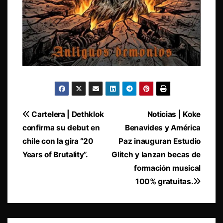
Navegación
Cartelera | Dethklok
Noticias | Koke
confirma su debut en
Benavides y América
de
chile con la gira “20
Paz inauguran Estudio
entradas
Years of Brutality”.
Glitch y lanzan becas de
formación musical
100% gratuitas.