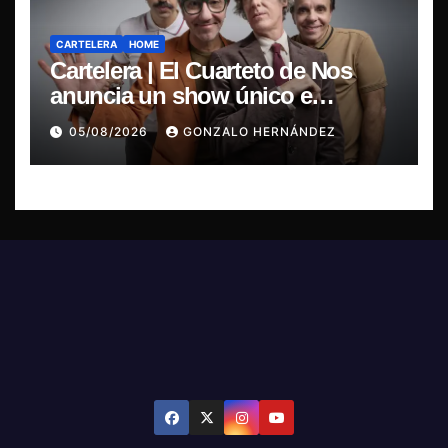
CARTELERA
HOME
Cartelera | El Cuarteto de Nos
anuncia un show único e
irrepetible en el Movistar Arena
05/08/2026
GONZALO HERNÁNDEZ