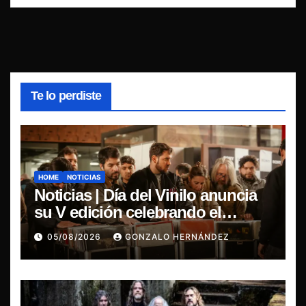
Te lo perdiste
HOME
NOTICIAS
Noticias | Día del Vinilo anuncia
su V edición celebrando el
regreso del 7″ fabricado en Chile
05/08/2026
GONZALO HERNÁNDEZ