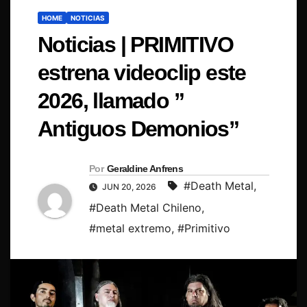
HOME
NOTICIAS
Noticias | PRIMITIVO
estrena videoclip este
2026, llamado ”
Antiguos Demonios”
Por
Geraldine Anfrens
#Death Metal
,
JUN 20, 2026
#Death Metal Chileno
,
#metal extremo
,
#Primitivo