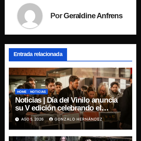
Por
Geraldine Anfrens
Entrada relacionada
HOME
NOTICIAS
Noticias | Día del Vinilo anuncia
su V edición celebrando el
regreso del 7″ fabricado en Chile
AGO 5, 2026
GONZALO HERNÁNDEZ