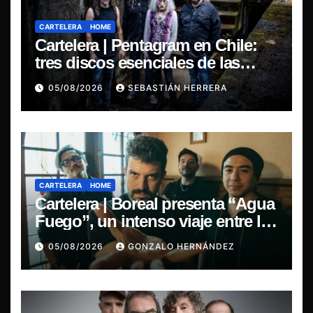
CARTELERA
HOME
Cartelera | Pentagram en Chile:
tres discos esenciales de las
leyendas del doom
05/08/2026
SEBASTIÁN HERRERA
CARTELERA
HOME
Cartelera | Boreal presenta “Agua
Fuego”, un intenso viaje entre la
pasión y la desilusión
05/08/2026
GONZALO HERNÁNDEZ