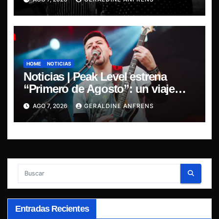
“Esencial 2001–2026”
HOME
NOTICIAS
Noticias | Peak Level estrena
“Primero de Agosto”: un viaje
sonoro por el duelo y la memoria.
AGO 7, 2026
GERALDINE ANFRENS
Entradas Recientes