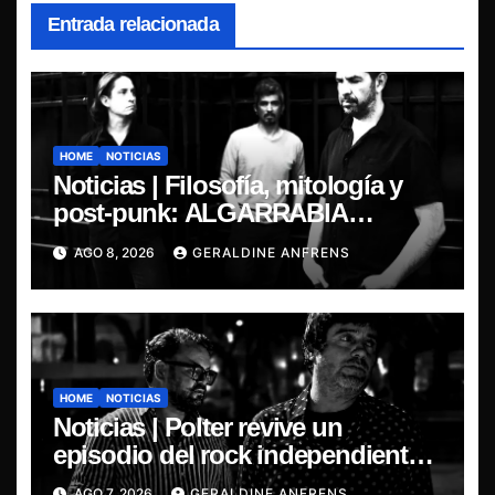
Entrada relacionada
HOME
NOTICIAS
Noticias | Filosofía, mitología y
post-punk: ALGARRABIA
presenta “Cantos de Sirena”
AGO 8, 2026
GERALDINE ANFRENS
HOME
NOTICIAS
Noticias | Polter revive un
episodio del rock independiente
chileno con el lanzamiento de
AGO 7, 2026
GERALDINE ANFRENS