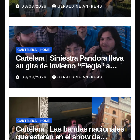
de su EP y estreno del single
08/08/2026
GERALDINE ANFRENS
“Mujer Escarlata”
CARTELERA
HOME
Cartelera | Siniestra Pandora lleva
su gira de invierno “Elegía” a
Concepción.
08/08/2026
GERALDINE ANFRENS
CARTELERA
HOME
Cartelera | Las bandas nacionales
que estarán en el show de