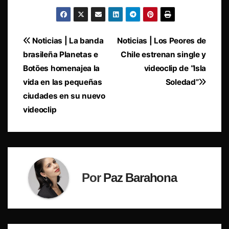
Navegación
Noticias | La banda
Noticias | Los Peores de
brasileña Planetas e
Chile estrenan single y
de
Botões homenajea la
videoclip de “Isla
entradas
vida en las pequeñas
Soledad”
ciudades en su nuevo
videoclip
Por
Paz Barahona