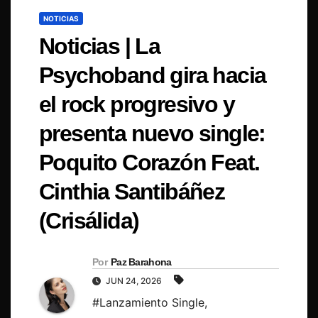
NOTICIAS
Noticias | La
Psychoband gira hacia
el rock progresivo y
presenta nuevo single:
Poquito Corazón Feat.
Cinthia Santibáñez
(Crisálida)
Por
Paz Barahona
JUN 24, 2026
#Lanzamiento Single
,