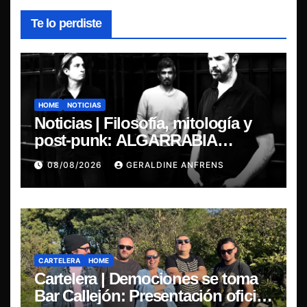
Te lo perdiste
HOME
NOTICIAS
Noticias | Filosofía, mitología y
post-punk: ALGARRABIA
presenta “Cantos de Sirena”
08/08/2026
GERALDINE ANFRENS
CARTELERA
HOME
Cartelera | Demociones se toma
Bar Callejón: Presentación oficial