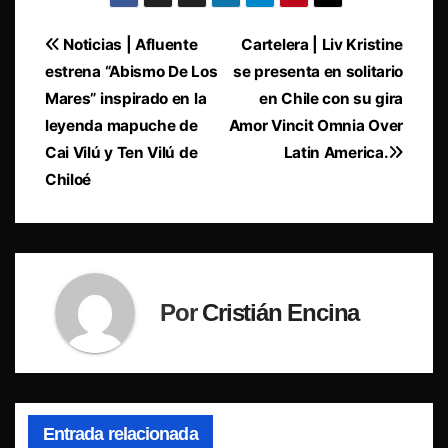
Navegación
Noticias | Afluente
Cartelera | Liv Kristine
estrena “Abismo De Los
se presenta en solitario
de
Mares” inspirado en la
en Chile con su gira
entradas
leyenda mapuche de
Amor Vincit Omnia Over
Cai Vilú y Ten Vilú de
Latin America.
Chiloé
Por
Cristián Encina
Entrada relacionada