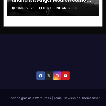
invitado especial para su regreso
10/08/2026
GERALDINE ANFRENS
a Chile
Funciona gracias a WordPress
|
Tema: Newsup de
Themeansar