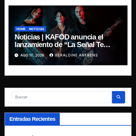
HOME
NOTICIAS
Noticias | KAFOD anuncia el
lanzamiento de “La Señal Te
Encontró”, el primer adelanto de
AGO 10, 2026
GERALDINE ANFRENS
su nuevo álbum conceptual.
Entradas Recientes