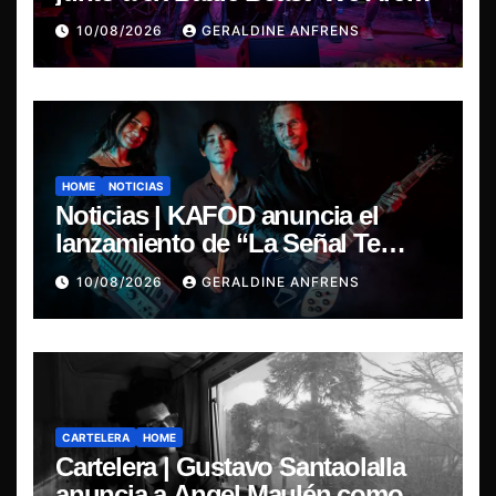
The Same’ une el metal de Chile y
10/08/2026
GERALDINE ANFRENS
Finlandia.
HOME
NOTICIAS
Noticias | KAFOD anuncia el
lanzamiento de “La Señal Te
Encontró”, el primer adelanto de
10/08/2026
GERALDINE ANFRENS
su nuevo álbum conceptual.
CARTELERA
HOME
Cartelera | Gustavo Santaolalla
anuncia a Angel Maulén como