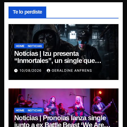
Te lo perdiste
HOME
NOTICIAS
Noticias | Izu presenta
“Inmortales”, un single que
marca su esperado regreso.
10/08/2026
GERALDINE ANFRENS
HOME
NOTICIAS
Noticias | Pronoias lanza single
junto a ex Battle Beast ‘We Are