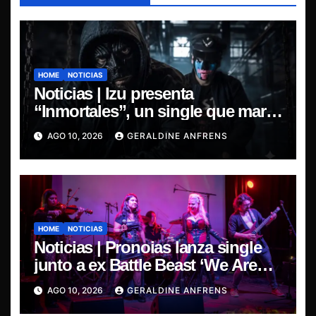
HOME
NOTICIAS
Noticias | Izu presenta
“Inmortales”, un single que marca
su esperado regreso.
AGO 10, 2026
GERALDINE ANFRENS
HOME
NOTICIAS
Noticias | Pronoias lanza single
junto a ex Battle Beast ‘We Are
The Same’ une el metal de Chile y
AGO 10, 2026
GERALDINE ANFRENS
Finlandia.