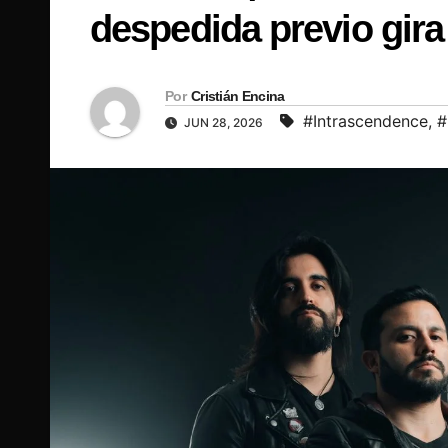
despedida previo gir
Por
Cristián Encina
#Intrascendence
,
#
JUN 28, 2026