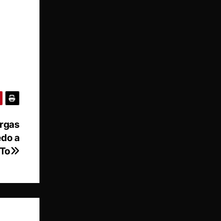
argas
edo a
 To