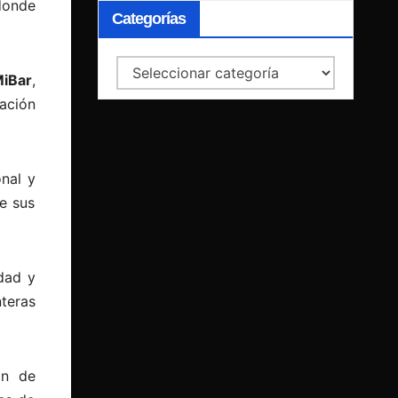
donde
Categorías
Categorías
iBar
,
ación
nal y
e sus
idad y
teras
ón de