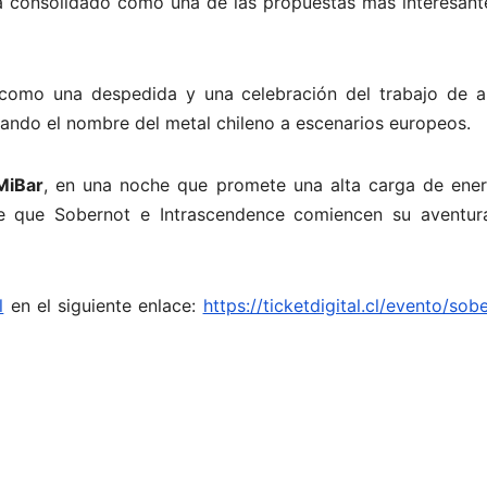
 ha consolidado como una de las propuestas más interesant
 como una despedida y una celebración del trabajo de 
ando el nombre del metal chileno a escenarios europeos.
MiBar
, en una noche que promete una alta carga de ener
de que Sobernot e Intrascendence comiencen su aventur
l
en el siguiente enlace:
https://ticketdigital.cl/evento/sob