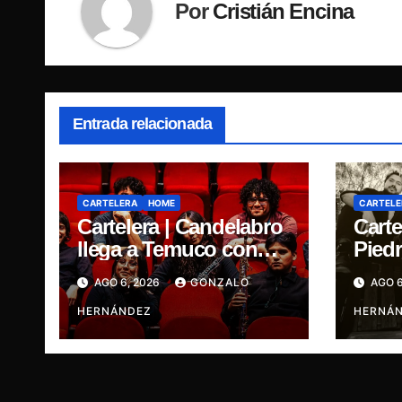
Por
Cristián Encina
Entrada relacionada
CARTELERA
HOME
CARTELE
Cartelera | Candelabro
Carte
llega a Temuco con
Piedr
una noche cargada de
cinc
AGO 6, 2026
GONZALO
AGO 6
indie
traye
HERNÁNDEZ
Ganja
HERNÁ
René