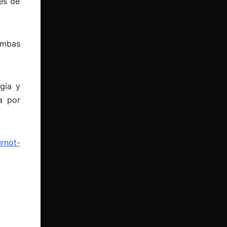
es de
ambas
gía y
a por
ernot-