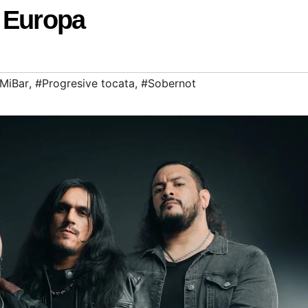
a Europa
MiBar
,
#Progresive tocata
,
#Sobernot