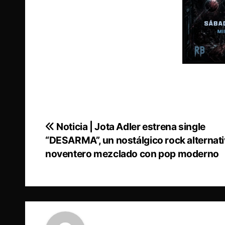
Noticia | Jota Adler estrena single
Navegación
“DESARMA”, un nostálgico rock alternat
de
noventero mezclado con pop moderno
entradas