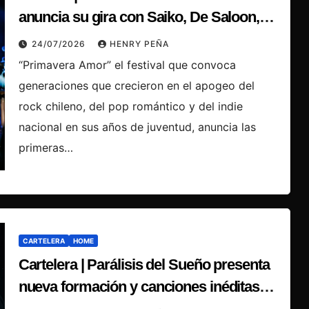
anuncia su gira con Saiko, De Saloon,
Glup, Anttonias y Claudio Valenzuela
24/07/2026
HENRY PEÑA
“Primavera Amor” el festival que convoca
generaciones que crecieron en el apogeo del
rock chileno, del pop romántico y del indie
nacional en sus años de juventud, anuncia las
primeras…
CARTELERA
HOME
Cartelera | Parálisis del Sueño presenta
nueva formación y canciones inéditas
este 24 de julio en Crearock