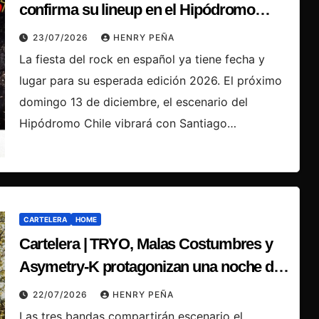
confirma su lineup en el Hipódromo
Chile
23/07/2026
HENRY PEÑA
La fiesta del rock en español ya tiene fecha y
lugar para su esperada edición 2026. El próximo
domingo 13 de diciembre, el escenario del
Hipódromo Chile vibrará con Santiago…
CARTELERA
HOME
Cartelera | TRYO, Malas Costumbres y
Asymetry-K protagonizan una noche de
rock chileno en Valparaíso
22/07/2026
HENRY PEÑA
Las tres bandas compartirán escenario el