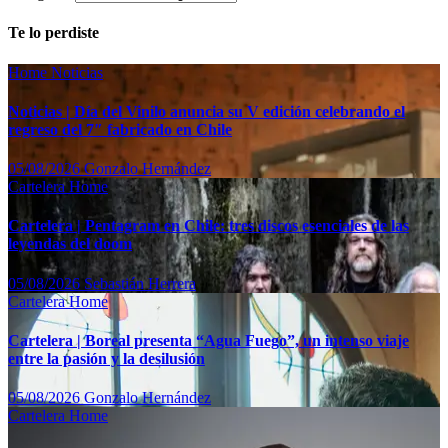
Te lo perdiste
Home
Noticias
Noticias | Día del Vinilo anuncia su V edición celebrando el
regreso del 7″ fabricado en Chile
05/08/2026
Gonzalo Hernández
Cartelera
Home
Cartelera | Pentagram en Chile: tres discos esenciales de las
leyendas del doom
05/08/2026
Sebastián Herrera
Cartelera
Home
Cartelera | Boreal presenta “Agua Fuego”, un intenso viaje
entre la pasión y la desilusión
05/08/2026
Gonzalo Hernández
Cartelera
Home