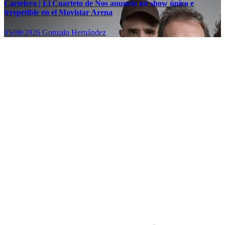
Cartelera | El Cuarteto de Nos anuncia un show único e
irrepetible en el Movistar Arena
05/08/2026
Gonzalo Hernández