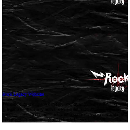
Rock Legacy Webzine
Webzine autogestionado e independiente, enfocado en llevar en alto
el legado de la vieja -y nueva- escuela del rock. Aquí encontrarás
noticias, cartelera de conciertos y todo sobre el género musical que
más te gusta y apasiona. ¡Somos Rock Legacy!