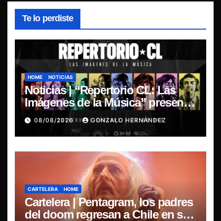
Te lo perdiste
HOME
NOTICIAS
Noticias | “Repertorio CL: Las
Imágenes de la Música” presenta
la esencia del nuevo sonido
08/08/2026
GONZALO HERNÁNDEZ
nacional
CARTELERA
HOME
Cartelera | Pentagram, los padres
del doom regresan a Chile en su