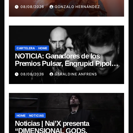
última misa
08/08/2026
GONZALO HERNÁNDEZ
CARTELERA
HOME
NOTICIA: Ganadores de los
Premios Pulsar, Engrupid Pipol
presentan show exclusivo.
08/08/2026
GERALDINE ANFRENS
HOME
NOTICIAS
Noticias | Nai’X presenta
“DIMENSIONAL GODS.