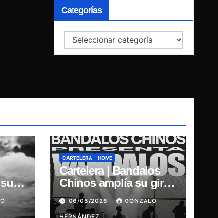
Categorías
Categorías
CARTELERA
HOME
Cartelera | Bandalos
 su
Chinos amplía su gira
our
por Chile y suma
LO
06/08/2026
GONZALO
concierto en
HERNÁNDEZ