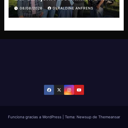
de su EP y estreno del single
08/08/2026
GERALDINE ANFRENS
“Mujer Escarlata”
Funciona gracias a WordPress
|
Tema: Newsup de
Themeansar