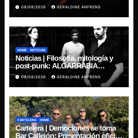
08/08/2026
GERALDINE ANFRENS
HOME
NOTICIAS
Noticias | Filosofía, mitología y
post-punk: ALGARRABIA
presenta “Cantos de Sirena”
08/08/2026
GERALDINE ANFRENS
CARTELERA
HOME
Cartelera | Demociones se toma
Bar Callejón: Presentación oficial