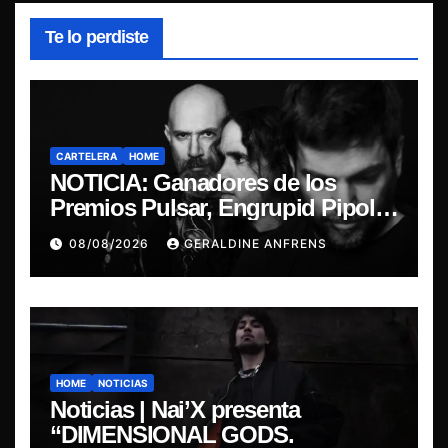
Te lo perdiste
CARTELERA
HOME
NOTICIA: Ganadores de los
Premios Pulsar, Engrupid Pipol
presentan show exclusivo.
08/08/2026
GERALDINE ANFRENS
HOME
NOTICIAS
Noticias | Nai’X presenta
“DIMENSIONAL GODS.