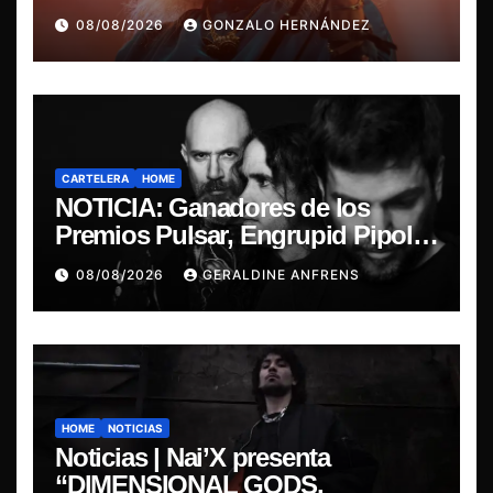
última misa
08/08/2026
GONZALO HERNÁNDEZ
CARTELERA
HOME
NOTICIA: Ganadores de los
Premios Pulsar, Engrupid Pipol
presentan show exclusivo.
08/08/2026
GERALDINE ANFRENS
HOME
NOTICIAS
Noticias | Nai’X presenta
“DIMENSIONAL GODS.