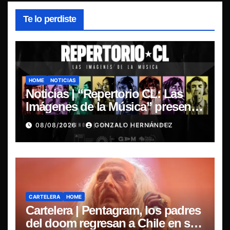
Te lo perdiste
HOME
NOTICIAS
Noticias | “Repertorio CL: Las
Imágenes de la Música” presenta
la esencia del nuevo sonido
08/08/2026
GONZALO HERNÁNDEZ
nacional
CARTELERA
HOME
Cartelera | Pentagram, los padres
del doom regresan a Chile en su