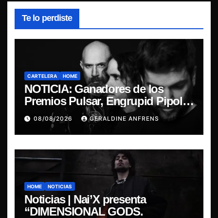
Te lo perdiste
CARTELERA
HOME
NOTICIA: Ganadores de los
Premios Pulsar, Engrupid Pipol
presentan show exclusivo.
08/08/2026
GERALDINE ANFRENS
HOME
NOTICIAS
Noticias | Nai’X presenta
“DIMENSIONAL GODS.