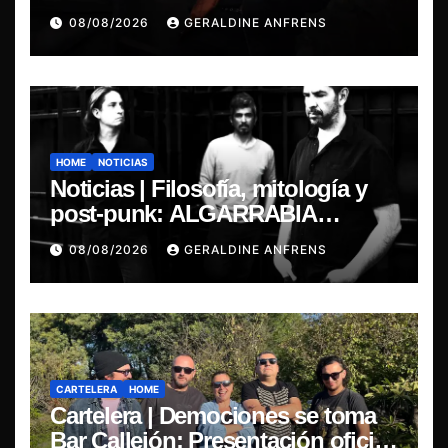
08/08/2026
GERALDINE ANFRENS
HOME
NOTICIAS
Noticias | Filosofía, mitología y
post-punk: ALGARRABIA
presenta “Cantos de Sirena”
08/08/2026
GERALDINE ANFRENS
CARTELERA
HOME
Cartelera | Demociones se toma
Bar Callejón: Presentación oficial