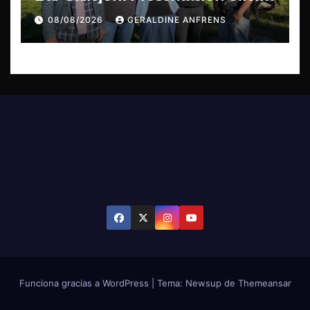
de su EP y estreno del single
08/08/2026
GERALDINE ANFRENS
“Mujer Escarlata”
Funciona gracias a WordPress
|
Tema: Newsup de
Themeansar