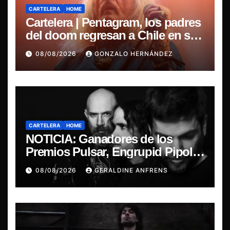
CARTELERA
HOME
Cartelera | Pentagram, los padres
del doom regresan a Chile en su
última misa
08/08/2026
GONZALO HERNÁNDEZ
CARTELERA
HOME
NOTICIA: Ganadores de los
Premios Pulsar, Engrupid Pipol
presentan show exclusivo.
08/08/2026
GERALDINE ANFRENS