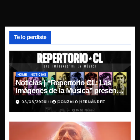
Te lo perdiste
HOME
NOTICIAS
Noticias | “Repertorio CL: Las
Imágenes de la Música” presenta
la esencia del nuevo sonido
08/08/2026
GONZALO HERNÁNDEZ
nacional