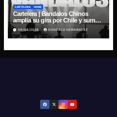
CARTELERA
HOME
Cartelera | Bandalos Chinos
amplía su gira por Chile y suma
concierto en Concepción
06/08/2026
GONZALO HERNÁNDEZ