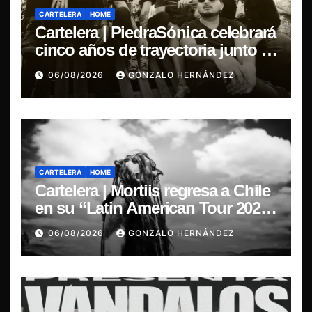
CARTELERA
HOME
Cartelera | PiedraSónica celebrará
cinco años de trayectoria junto a
The Ganjas en el Bar de René
06/08/2026
GONZALO HERNÁNDEZ
CARTELERA
HOME
Cartelera | Mortiis regresa a Chile
en su “Latin American Tour 2026”
y exclusivo show en Sala RBX
06/08/2026
GONZALO HERNÁNDEZ