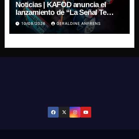
Noticias | KAFOD anuncia el
lanzamiento de “La Señal Te
Encontró”, el primer adelanto de
10/08/2026
GERALDINE ANFRENS
su nuevo álbum conceptual.