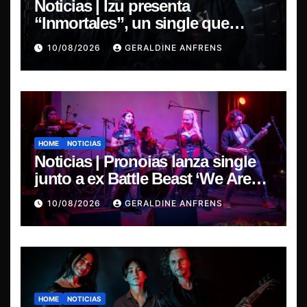
Noticias | Izu presenta
“Inmortales”, un single que
marca su esperado regreso.
10/08/2026
GERALDINE ANFRENS
HOME
NOTICIAS
Noticias | Pronoias lanza single
junto a ex Battle Beast ‘We Are
The Same’ une el metal de Chile y
10/08/2026
GERALDINE ANFRENS
Finlandia.
HOME
NOTICIAS