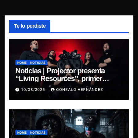
Te lo perdiste
HOME
NOTICIAS
Noticias | Projector presenta
“Living Resources”, primer
adelanto de su nuevo álbum
10/08/2026
GONZALO HERNÁNDEZ
Before the Last Light
HOME
NOTICIAS