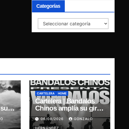
Categorías
Categorías
CARTELERA
HOME
Cartelera | Bandalos
 su
Chinos amplía su gira
our
por Chile y suma
LO
06/08/2026
GONZALO
concierto en
HERNÁNDEZ