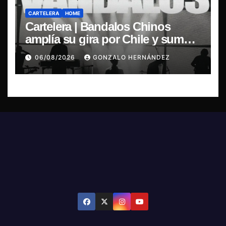
CARTELERA
HOME
Cartelera | Bandalos Chinos
amplía su gira por Chile y suma
concierto en Concepción
06/08/2026
GONZALO HERNÁNDEZ