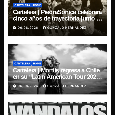
CARTELERA
HOME
Cartelera | PiedraSónica celebrará
cinco años de trayectoria junto a
The Ganjas en el Bar de René
06/08/2026
GONZALO HERNÁNDEZ
CARTELERA
HOME
Cartelera | Mortiis regresa a Chile
en su “Latin American Tour 2026”
y exclusivo show en Sala RBX
06/08/2026
GONZALO HERNÁNDEZ